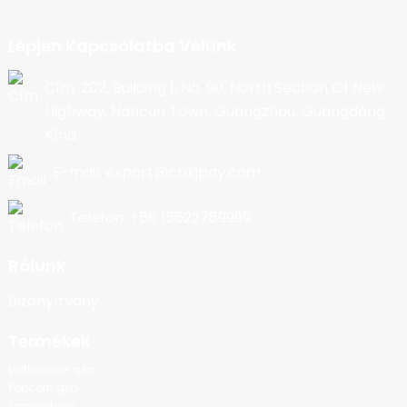
Lépjen Kapcsolatba Velünk
Cím: 202, Building 1, No. 90, North Section Of New
Highway, Nancun Town, Guangzhou, Guangdong,
Kína
E-mail: export@cbkjpay.com
Telefon: +86 15622789999
Rólunk
Bizonyítvány
Termékek
Vattacukor gép
Popcorn gép
Fagylaltgép