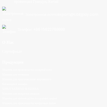
провинция Гуандун, Китай
Электронная почта:export@cbkjpay.com
Телефон: +86 15622789999
О Нас
Сертификат
Продукция
Машина для производства сахарной ваты
Машина для попкорна
Машина для приготовления мороженого
Катающаяся машина
МИКЛ ЧАЙНАЯ МАШИНА
Машина для покраски сахаром
Машина для производства воздушных шаров
Машина для производства конфетных бобов