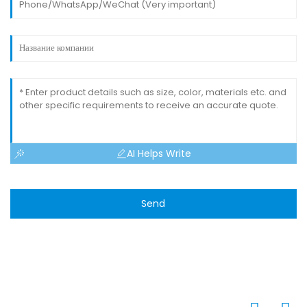
AI Helps Write
Send