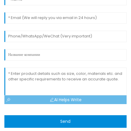
AI Helps Write
Send