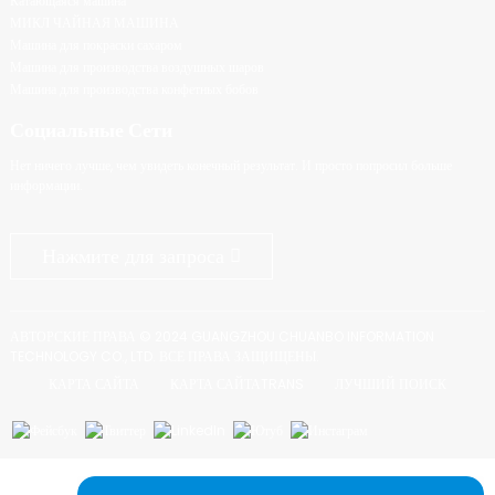
Катающаяся машина
МИКЛ ЧАЙНАЯ МАШИНА
Машина для покраски сахаром
Машина для производства воздушных шаров
Машина для производства конфетных бобов
Социальные Сети
Нет ничего лучше, чем увидеть конечный результат. И просто попросил больше
информации.
Нажмите для запроса
АВТОРСКИЕ ПРАВА © 2024 GUANGZHOU CHUANBO INFORMATION
TECHNOLOGY CO., LTD. ВСЕ ПРАВА ЗАЩИЩЕНЫ.
КАРТА САЙТА
КАРТА САЙТАTRANS
ЛУЧШИЙ ПОИСК