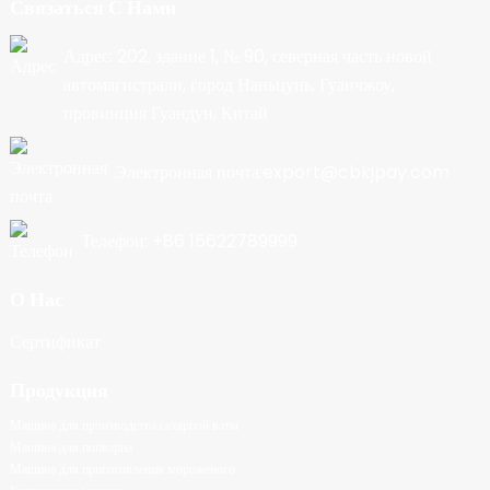
Связаться С Нами
Адрес: 202, здание 1, № 90, северная часть новой
автомагистрали, город Наньцунь, Гуанчжоу,
провинция Гуандун, Китай
Электронная почта:export@cbkjpay.com
Телефон: +86 15622789999
О Нас
Сертификат
Продукция
Машина для производства сахарной ваты
Машина для попкорна
Машина для приготовления мороженого