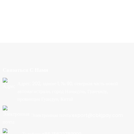
Связаться С Нами
Адрес: 202, здание 1, № 90, северная часть новой
автомагистрали, город Наньцунь, Гуанчжоу,
провинция Гуандун, Китай
Электронная почта:export@cbkjpay.com