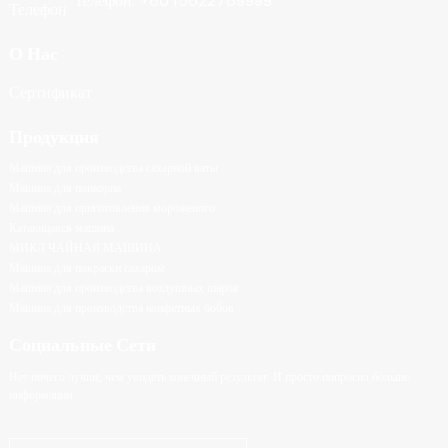
Телефон: +86 15622789999
О Нас
Сертификат
Продукция
Машина для производства сахарной ваты
Машина для попкорна
Машина для приготовления мороженого
Катающаяся машина
МИКЛ ЧАЙНАЯ МАШИНА
Машина для покраски сахаром
Машина для производства воздушных шаров
Машина для производства конфетных бобов
Социальные Сети
Нет ничего лучше, чем увидеть конечный результат. И просто попросил больше
информации.