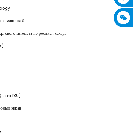
ology
кая машина S
ргового автомата по росписи сахара
х)
(всего 180)
орный экран