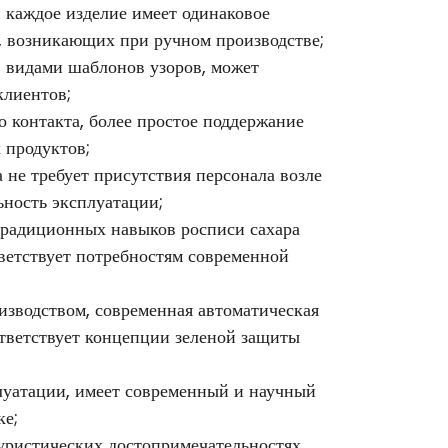
и каждое изделие имеет одинаковое
й, возникающих при ручном производстве;
0 видами шаблонов узоров, может
клиентов;
о контакта, более простое поддержание
 продуктов;
 не требует присутствия персонала возле
ьность эксплуатации;
традиционных навыков росписи сахара
тветствует потребностям современной
зводством, современная автоматическая
ответствует концепции зеленой защиты
плуатации, имеет современный и научный
ке;
туристических достопримечательностях,