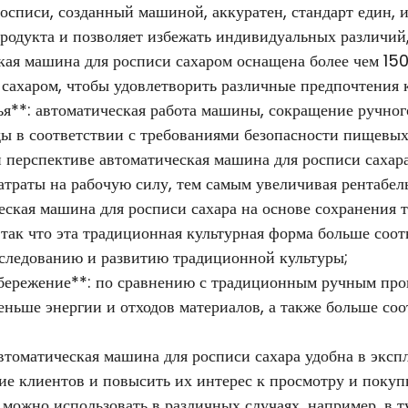
росписи, созданный машиной, аккуратен, стандарт един, 
 продукта и позволяет избежать индивидуальных различи
ская машина для росписи сахаром оснащена более чем 15
сахаром, чтобы удовлетворить различные предпочтения 
ья**: автоматическая работа машины, сокращение ручног
ы в соответствии с требованиями безопасности пищевых
й перспективе автоматическая машина для росписи сахара
атраты на рабочую силу, тем самым увеличивая рентабел
еская машина для росписи сахара на основе сохранения 
так что эта традиционная культурная форма больше соо
аследованию и развитию традиционной культуры;
бережение**: по сравнению с традиционным ручным прои
еньше энергии и отходов материалов, а также больше со
Автоматическая машина для росписи сахара удобна в экс
е клиентов и повысить их интерес к просмотру и покуп
 можно использовать в различных случаях, например, в 