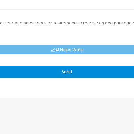
AI Helps Write
Send