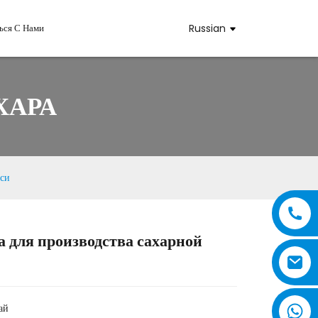
ься С Нами
Russian
ХАРА
иси
 для производства сахарной
..
..
ай