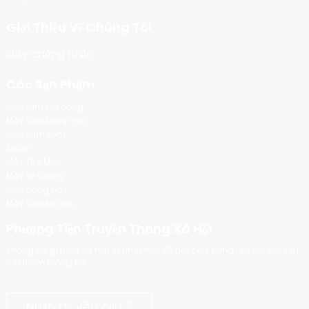
Giới Thiệu Về Chúng Tôi
Giấy chứng nhận
Các Sản Phẩm
Máy làm kẹo bông
Máy làm bỏng ngô
Máy Làm Kem
Xe lăn
MÁY TRÀ MIKL
Máy Vẽ Đường
Máy bóng bay
Máy làm kẹo đậu
Phương Tiện Truyền Thông Xã Hội
Không có gì tuyệt vời hơn là nhìn thấy kết quả cuối cùng. Và chỉ cần yêu
cầu thêm thông tin.
Nhấp để yêu cầu