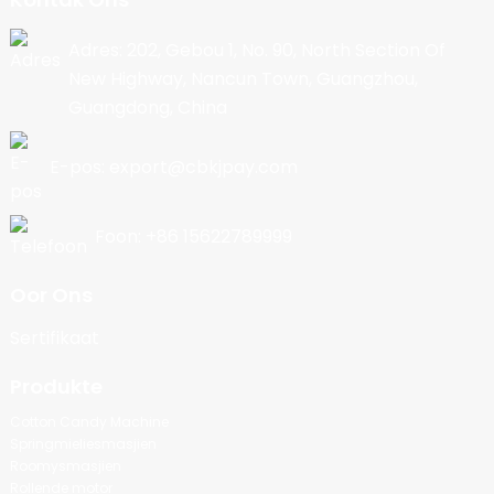
Adres: 202, Gebou 1, No. 90, North Section Of
New Highway, Nancun Town, Guangzhou,
Guangdong, China
E-pos: export@cbkjpay.com
Foon: +86 15622789999
Oor Ons
Sertifikaat
Produkte
Cotton Candy Machine
Springmieliesmasjien
Roomysmasjien
Rollende motor