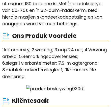
altesaam 180 ballonne is. Met 'n produksietyd
van 50-75s en 'n 32-duim-raakskerm, bied
hierdie masjien skandeerkodebetaling en kan
aangepas word vir muntbetalings.
Ons Produk Voordele
1.kommervry; 2.werking; 3.oop 24 uur; 4.Vervang
arbeid; 5.Bemarkingsadvertensies;
6.slegs 1 vierkante meter; 7.Slim agtergrond;
8.mobiele advertensiegleuf; 9Kommersiële
dreinering.
Kliëntesaak