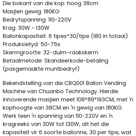
Die bokant van die kop: hoog 38cm
Masjien gewig: 180KG
Bedryfspanning: 110-220V
Krag: 30W ~ 130W
Ballonkapasiteit: 6 tipes*30/tipe (180 in totaal)
Produksietyd: 50-75s
Skermgrootte: 32-duim-raakskerm
Betaalmetode: Skandeerkode-betaling
(pasgemaakte muntbedryf)
Bekendstelling van die CBQ001 Ballon Vending
Machine van Chuanbo Technology. Hierdie
innoverende masjien meet 108*89*193CM, met 'n
kophoogte van 38CM en 'n gewig van 180KG.
Werk teen 'n spanning van 110-220V en 'n
kragreeks van 30W tot 130W, dit het die
kapasiteit vir 6 soorte ballonne, 30 per tipe, wat