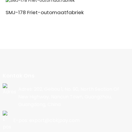
SMJ-178 Friet-outomaatfabriek
Kontak Ons
Adres: 202, Gebou 1, No. 90, North Section Of
New Highway, Nancun Town, Guangzhou,
Guangdong, China
E-pos: export@cbkjpay.com