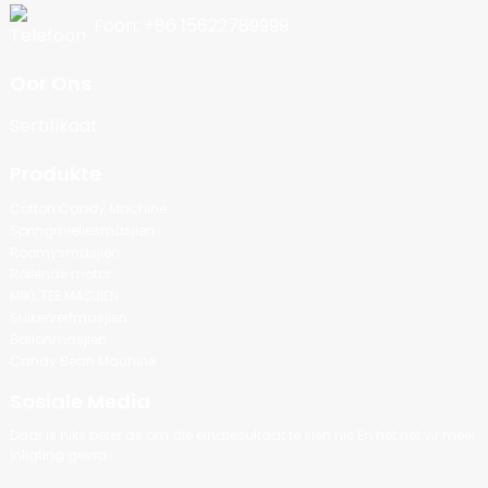
Foon: +86 15622789999
Oor Ons
Sertifikaat
Produkte
Cotton Candy Machine
Springmieliesmasjien
Roomysmasjien
Rollende motor
MIKL TEE MASJIEN
Suikerverfmasjien
Ballonmasjien
Candy Bean Machine
Sosiale Media
Daar is niks beter as om die eindresultaat te sien nie.En het net vir meer
inligting gevra.