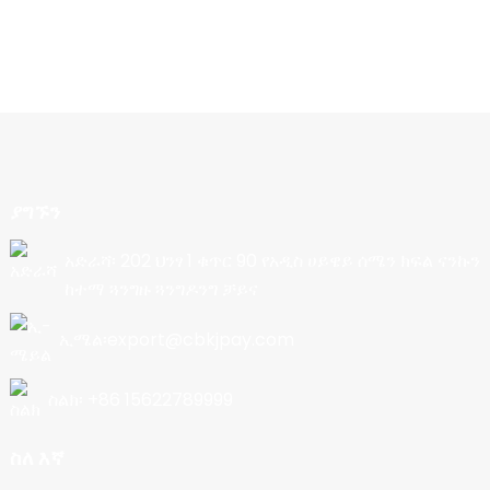
ያግኙን
አድራሻ፡ 202 ህንፃ 1 ቁጥር 90 የአዲስ ሀይዌይ ሰሜን ክፍል ናንኩን
ከተማ ጓንግዙ ጓንግዶንግ ቻይና
ኢሜል፡export@cbkjpay.com
ስልክ፡ +86 15622789999
ስለ እኛ