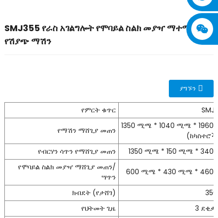
SMJ355 የራስ አገልግሎት የሞባይል ስልክ መያዣ ማተሚያ
የሽያጭ ማሽን
ያግኙን
የምርት ቁጥር
SMJ-
1350 ሚሜ * 1040 ሚሜ * 196
የማሽን ማሸጊያ መጠን
(ከካስተሮች
የብርሃን ሳጥን የማሸጊያ መጠን
1350 ሚሜ * 150 ሚሜ * 340
የሞባይል ስልክ መያዣ ማሸጊያ መጠን/
600 ሚሜ * 430 ሚሜ * 460
ሣጥን
ክብደት (የታሸገ)
350
የህትመት ጊዜ
3 ደቂቃ