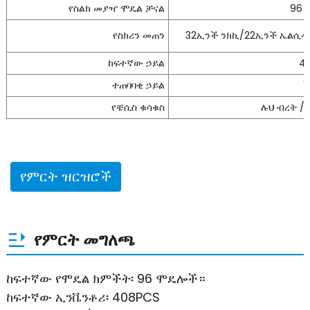
የስልክ መያዣ ሞዴል ቻናል
96 
የስክሪን መጠን
32ኢንች ንክኪ/22ኢንች ኤልሲዲ
ከፍተኛው ኃይል
4
ተጠባባቂ ኃይል
1
የቼሲስ ቁሳቁስ
ሉህ ብረት /
የምርት ዝርዝሮች
የምርት መግለጫ
ከፍተኛው የሞዴል ክምችት፡ 96 ሞዴሎች።
ከፍተኛው ኢንቬንቶሪ፡ 408PCS