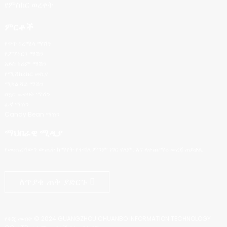
የምስክር ወረቀት
ምርቶች
የጥጥ ከረሜላ ማሽን
የፖፕኮርን ማሽን
አይስ ክሬም ማሽን
የሚሽከረከር መኪና
ሚክል ሻይ ማሽን
ስኳር መቀባት ማሽን
ፊኛ ማሽን
Candy Bean ማሽን
ማህበራዊ ሚዲያ
የመጨረሻውን ውጤት ከማየት የተሻለ ምንም ነገር የለም. እና ለተጨማሪ መረጃ ጠይቋል.
ለጥያቄ ጠቅ ያድርጉ
የቅጂ መብት © 2024 GUANGZHOU CHUANBO INFORMATION TECHNOLOGY