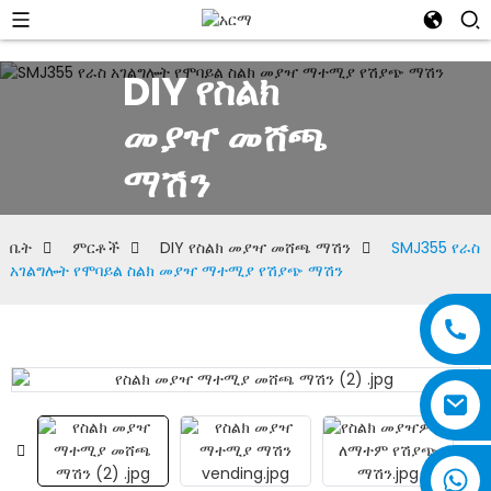
DIY የስልክ
መያዣ መሸጫ
ማሽን
ቤት
ምርቶች
DIY የስልክ መያዣ መሸጫ ማሽን
SMJ355 የራስ
አገልግሎት የሞባይል ስልክ መያዣ ማተሚያ የሽያጭ ማሽን