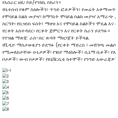
የአሰራር ዘዴ፡ ኮድ/የንክኪ ስክሪን።
የቤተሰብ የቁም ስዕሎችን፣ ጥንድ ፎቶዎችን፣ የመሬት አቀማመጥ ፎ
የሞባይል ስልክ መያዣ፡ ከማግኔት ሞባይል ስልክ መያዣ አማራጭ ጋ
ስርዓት፡ የቢዝነስ ፍሰት፣ ማዘዝ እና የሞባይል ስልኮችን ሞዴል እ
የርቀት አስተዳደር፡ የርቀት ጅምርን እና የርቀት ስራን ይደግፉ።
የኖዝል ማጽጃ: ራስ-ሰር ጽዳት ማዘጋጀት ይችላል.
የቪዲዮ ማስታወቂያን ይደግፉ (የርቀት ማድረስ ፣ መሸጎጫ መልሶ 
የሚመለከታቸው ሁኔታዎች፡ የገበያ ማዕከሎች፣ ሲኒማ ቤቶች፣ የእ
ቦታዎች፣ ውብ ቦታዎች፣ የዩኒቨርሲቲ ከተሞች፣ የንግድ አውራጃዎች