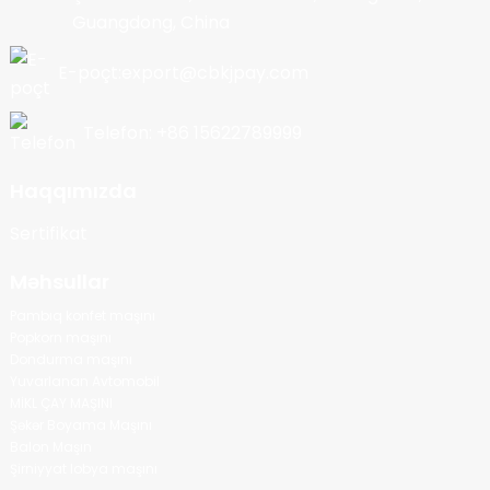
Guangdong, China
E-poçt:export@cbkjpay.com
Telefon: +86 15622789999
Haqqımızda
Sertifikat
Məhsullar
Pambıq konfet maşını
Popkorn maşını
Dondurma maşını
Yuvarlanan Avtomobil
MİKL ÇAY MAŞINI
Şəkər Boyama Maşını
Balon Maşın
Şirniyyat lobya maşını