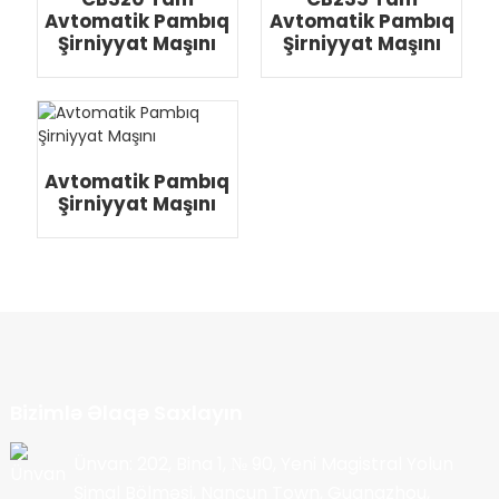
Avtomatik Pambıq
Avtomatik Pambıq
Şirniyyat Maşını
Şirniyyat Maşını
Avtomatik Pambıq
Şirniyyat Maşını
Bizimlə Əlaqə Saxlayın
Ünvan: 202, Bina 1, № 90, Yeni Magistral Yolun
Şimal Bölməsi, Nancun Town, Guangzhou,