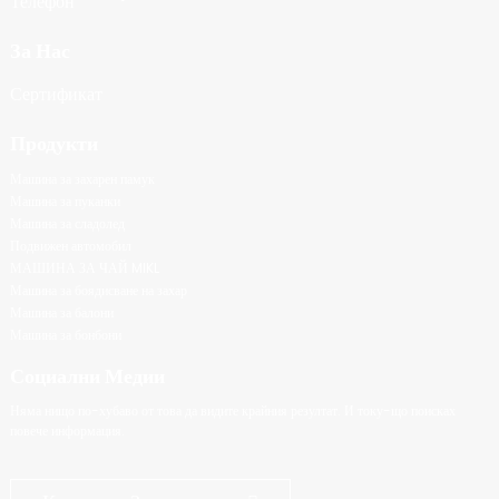
За Нас
Сертификат
Продукти
Машина за захарен памук
Машина за пуканки
Машина за сладолед
Подвижен автомобил
МАШИНА ЗА ЧАЙ MIKL
Машина за боядисване на захар
Машина за балони
Машина за бонбони
Социални Медии
Няма нищо по-хубаво от това да видите крайния резултат. И току-що поисках
повече информация.