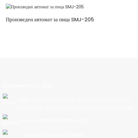
Произведен автомат за пица SMJ-205
Свържете Се С Нас
Адрес: 202, сграда 1, № 90, северна секция на новата
магистрала, град Нанкун, Гуанджоу, Гуангдонг, Китай
Имейл:export@cbkjpay.com
Телефон: +86 15622789999