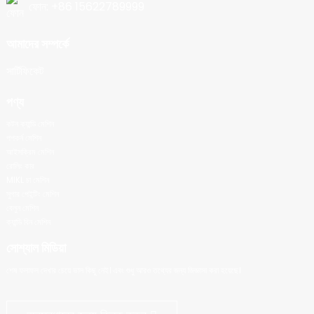
ফোন: +86 15622789999
আমাদের সম্পর্কে
সার্টিফিকেট
পণ্য
কটন ক্যান্ডি মেশিন
পপকর্ন মেশিন
আইসক্রিম মেশিন
রোলিং কার
MIKL চা মেশিন
সুগার পেইন্টিং মেশিন
বেলুন মেশিন
ক্যান্ডি বিন মেশিন
সোশ্যাল মিডিয়া
শেষ ফলাফল দেখার চেয়ে ভাল কিছু নেই। এবং শুধু আরও তথ্যের জন্য জিজ্ঞাসা করা হয়েছে।