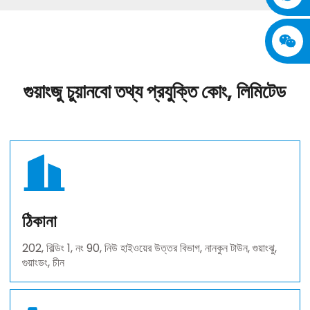
গুয়াংজু চুয়ানবো তথ্য প্রযুক্তি কোং, লিমিটেড
ঠিকানা
202, বিল্ডিং 1, নং 90, নিউ হাইওয়ের উত্তর বিভাগ, নানকুন টাউন, গুয়াংঝু,
গুয়াংডং, চীন