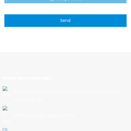
Send
আমাদের সাথে যোগাযোগ করুন
ঠিকানা: 202, বিল্ডিং 1, নং 90, নিউ হাইওয়ের উত্তর বিভাগ, নানকুন টাউন,
গুয়াংঝু, গুয়াংডং, চীন
ইমেইল:export@cbkjpay.com