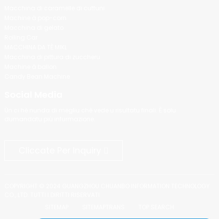
Macchina di caramelle di cuttuni
Machine à pop-corn
Macchina di gelato
Rolling Car
MACCHINA DA TÈ MIKL
Macchina di pittura di zuccheru
Machine à ballon
Candy Bean Machine
Social Media
Ùn ci hè nunda di megliu chè vede u risultatu finali. È solu
dumandatu più infurmazione.
Cliccate Per Inquiry
COPYRIGHT © 2024 GUANGZHOU CHUANBO INFORMATION TECHNOLOGY
CO., LTD. TUTTI I DIRITTI RISERVATI
SITEMAP
SITEMAPTRANS
TOP SEARCH