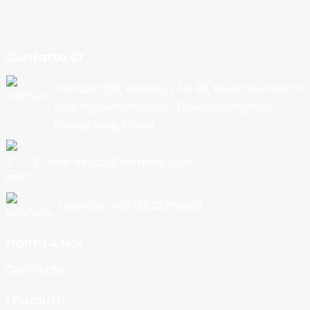
Cuntatta Ci
Indirizzu: 202, Building 1, No 90, North Section Of
New Highway, Nancun Town, Guangzhou,
Guangdong, China
E-mail: export@cbkjpay.com
Telefono: +86 15622789999
Nantu À Noi
Certificatu
I Prudutti