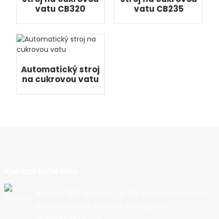
vatu CB320
vatu CB235
Automatický stroj
na cukrovou vatu
Kontaktujte Nás
Adresa: 202, budova 1, č. 90, severní část nové
dálnice, město Nancun, Guangzhou,
Guangdong, Čína