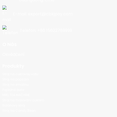
E-mail: export@cbkjpay.com
Telefon: +86 15622789999
O Nás
Osvědčení
Produkty
Stroj na cukrovou vatu
Stroj na popcorn
Stroj na zmrzlinu
Pojízdné auto
MIKL TEA MACHINE
Stroj na malování cukrem
Balónový stroj
Stroj na Candy Bean