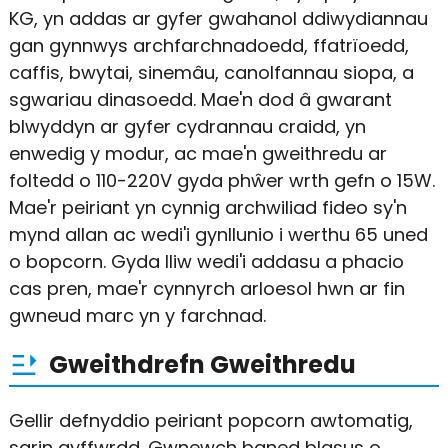
KG, yn addas ar gyfer gwahanol ddiwydiannau
gan gynnwys archfarchnadoedd, ffatrïoedd,
caffis, bwytai, sinemâu, canolfannau siopa, a
sgwariau dinasoedd. Mae'n dod â gwarant
blwyddyn ar gyfer cydrannau craidd, yn
enwedig y modur, ac mae'n gweithredu ar
foltedd o 110-220V gyda phŵer wrth gefn o 15W.
Mae'r peiriant yn cynnig archwiliad fideo sy'n
mynd allan ac wedi'i gynllunio i werthu 65 uned
o bopcorn. Gyda lliw wedi'i addasu a phacio
cas pren, mae'r cynnyrch arloesol hwn ar fin
gwneud marc yn y farchnad.
Gweithdrefn Gweithredu
Gellir defnyddio peiriant popcorn awtomatig,
sgrin gyffwrdd. Gwnewch baned blasus o