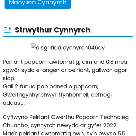
Manylion Cynnyrch
Strwythur Cynnyrch
Peiriant popcorn awtomatig, dim ond 0.8 metr
sgwâr sydd ei angen ar beiriant, gallwch agor
siop.
Gall 2 funud pop paned o popcorn;
Gweithgynhyrchwyr ffynhonnell, cefnogi
addasu.
Cyflwyno Peiriant Gwerthu Popcorn Technoleg
Chuanbo, cynnyrch newydd ar gyfer 2022.
Mae'r peiriant awtomatig hwn, sy'n pwyso 55