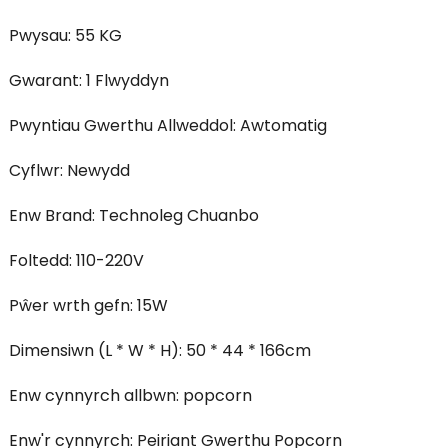
Pwysau: 55 KG
Gwarant: 1 Flwyddyn
Pwyntiau Gwerthu Allweddol: Awtomatig
Cyflwr: Newydd
Enw Brand: Technoleg Chuanbo
Foltedd: 110-220V
Pŵer wrth gefn: 15W
Dimensiwn (L * W * H): 50 * 44 * 166cm
Enw cynnyrch allbwn: popcorn
Enw'r cynnyrch: Peiriant Gwerthu Popcorn