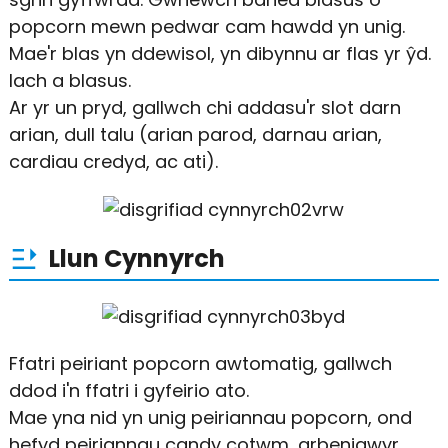
popcorn mewn pedwar cam hawdd yn unig.
Mae'r blas yn ddewisol, yn dibynnu ar flas yr ŷd.
Iach a blasus.
Ar yr un pryd, gallwch chi addasu'r slot darn
arian, dull talu (arian parod, darnau arian,
cardiau credyd, ac ati).
Llun Cynnyrch
Ffatri peiriant popcorn awtomatig, gallwch
ddod i'n ffatri i gyfeirio ato.
Mae yna nid yn unig peiriannau popcorn, ond
hefyd peiriannau candy cotwm, arbenigwyr