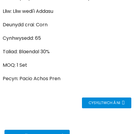
Lliw: Lliw wedi'i Addasu
Deunydd crai: Corn
Cynhwysedd: 65
Taliad: Blaendal 30%
MOQ: 1 Set
Pecyn: Pacio Achos Pren
CYSYLLTWCH Â NI