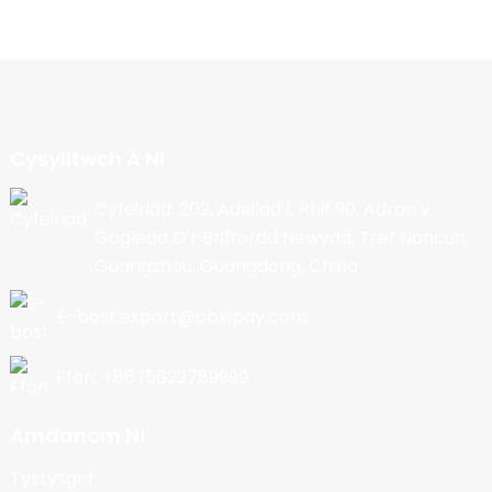
Cysylltwch Â Ni
Cyfeiriad: 202, Adeilad 1, Rhif 90, Adran y
Gogledd O'r Briffordd Newydd, Tref Nancun,
Guangzhou, Guangdong, China
E-bost:export@cbkjpay.com
Ffôn: +86 15622789999
Amdanom Ni
Tystysgrif