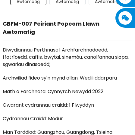
CBFM-007 Peiriant Popcorn Llawn
Awtomatig
Diwydiannau Perthnasol: Archfarchnadoedd,
ffatrïoedd, caffis, bwytai, sinemâu, canolfannau siopa,
sgwariau dinasoedd;
Archwiliad fideo sy'n mynd allan: Wedi'i ddarparu
Math o Farchnata: Cynnyrch Newydd 2022
Gwarant cydrannau craidd: 1 Flwyddyn
Cydrannau Craidd: Modur
Man Tarddiad: Guangzhou, Guangdong, Tsieina