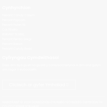
Cynhyrchion
Peiriant Candy Cotwm
Peiriant Popcorn
Peiriant Hufen Iâ
Car Rholio
PEIRIANT TE MIKL
Peiriant Peintio Siwgr
Peiriant Balwn
Peiriant Candy Bean
Cyfryngau Cymdeithasol
Does dim byd gwell na gweld y canlyniad terfynol.A dim ond gofyn
am ragor o wybodaeth.
Cliciwch ar gyfer Ymholiad
HAWLFRAINT © 2024 GUANGZHOU CHUANBO TECHNOLEG GWYBODAETH
CO, LTD CEDWIR POB HAWL