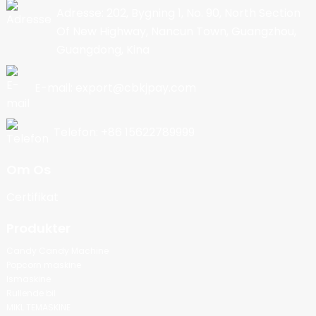
Adresse: 202, Bygning 1, No. 90, North Section
Of New Highway, Nancun Town, Guangzhou,
Guangdong, Kina
E-mail: export@cbkjpay.com
Telefon: +86 15622789999
Om Os
Certifikat
Produkter
Candy Candy Machine
Popcorn maskine
Ismaskine
Rullende bil
MIKL TEMASKINE