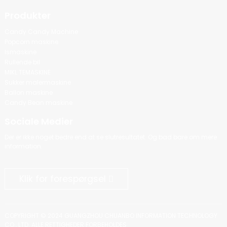
Produkter
Candy Candy Machine
Popcorn maskine
Ismaskine
Rullende bil
MIKL TEMASKINE
Sukker malermaskine
Ballon maskine
Candy Bean maskine
Sociale Medier
Der er ikke noget bedre end at se slutresultatet. Og bad bare om mere
information.
Klik for forespørgsel
COPYRIGHT © 2024 GUANGZHOU CHUANBO INFORMATION TECHNOLOGY
CO., LTD. ALLE RETTIGHEDER FORBEHOLDES