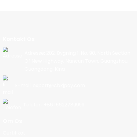
Kontakt Os
Adresse: 202, Bygning 1, No. 90, North Section
Of New Highway, Nancun Town, Guangzhou,
Guangdong, Kina
E-mail: export@cbkjpay.com
Telefon: +86 15622789999
Om Os
Certifikat