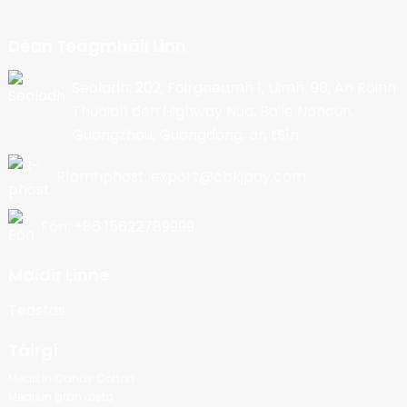
Déan Teagmháil Linn
Seoladh: 202, Foirgneamh 1, Uimh. 90, An Roinn
Thuaidh den Highway Nua, Baile Nancun,
Guangzhou, Guangdong, an tSín
Ríomhphost: export@cbkjpay.com
Fón: +86 15622789999
Maidir Linne
Teastas
Táirgí
Meaisín Candy Cotton
Meaisín grán rósta