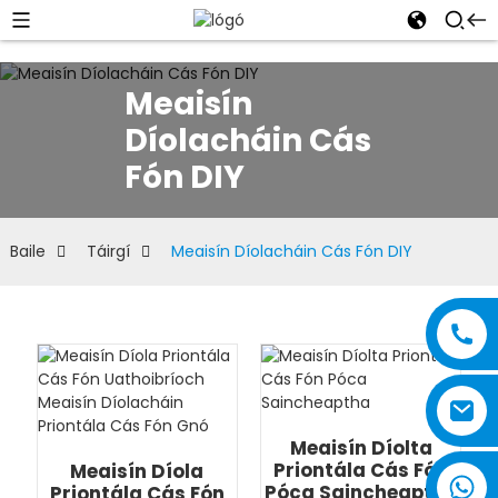
Meaisín
Díolacháin Cás
Fón DIY
Baile
Táirgí
Meaisín Díolacháin Cás Fón DIY
Meaisín Díolta
Priontála Cás Fón
Meaisín Díola
Póca Saincheaptha
Priontála Cás Fón