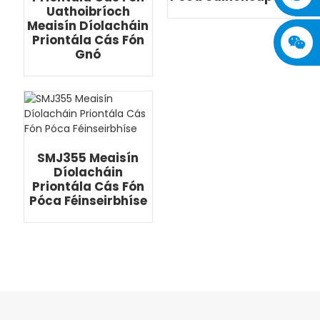
Uathoibríoch
Meaisín Díolacháin
Priontála Cás Fón
Gnó
SMJ355 Meaisín
Díolacháin
Priontála Cás Fón
Póca Féinseirbhíse