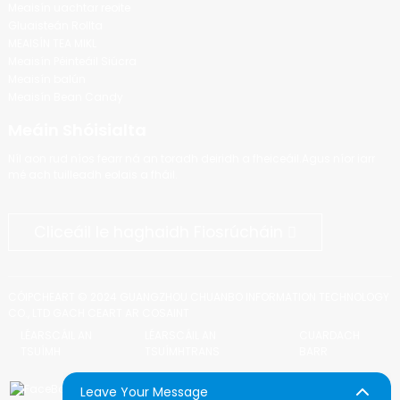
Meaisín uachtar reoite
Gluaisteán Rollta
MEAISÍN TEA MIKL
Meaisín Péinteáil Siúcra
Meaisín balún
Meaisín Bean Candy
Meáin Shóisialta
Níl aon rud níos fearr ná an toradh deiridh a fheiceáil.Agus níor iarr
mé ach tuilleadh eolais a fháil.
Cliceáil le haghaidh Fiosrúcháin
CÓIPCHEART © 2024 GUANGZHOU CHUANBO INFORMATION TECHNOLOGY
CO., LTD GACH CEART AR COSAINT
LÉARSCÁIL AN
LÉARSCÁIL AN
CUARDACH
TSUÍMH
TSUÍMHTRANS
BARR
Leave Your Message