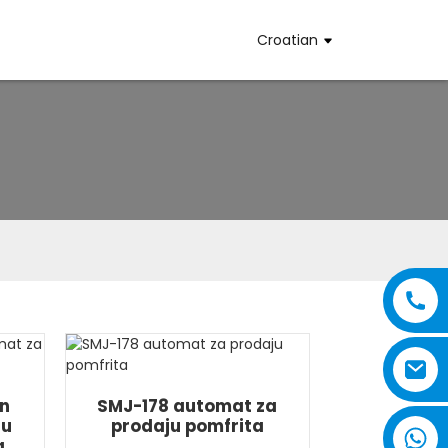
Croatian
en
SMJ-178 automat za
ju
prodaju pomfrita
a