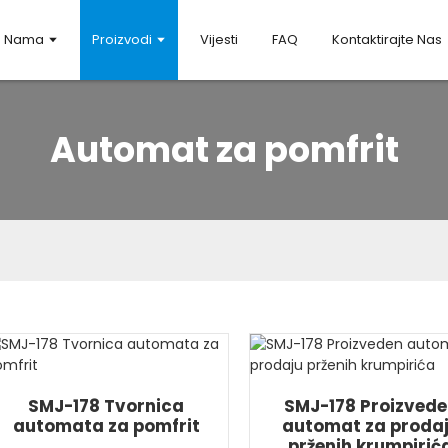
 Nama
Proizvodi
Vijesti
FAQ
Kontaktirajte Nas
Automat za pomfrit
SMJ-178 Tvornica
SMJ-178 Proizved
automata za pomfrit
automat za proda
prženih krumpirić