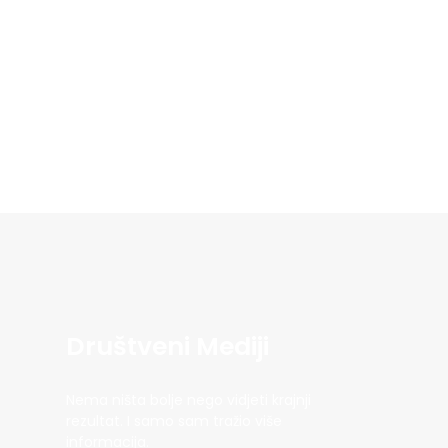
Društveni Mediji
Nema ništa bolje nego vidjeti krajnji
rezultat. I samo sam tražio više
informacija.