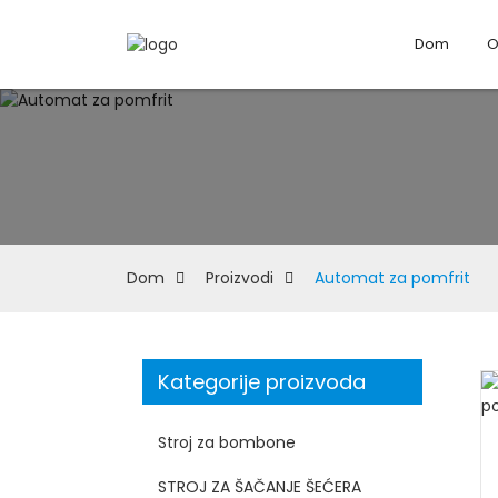
Dom
O
Dom
Proizvodi
Automat za pomfrit
Kategorije proizvoda
Stroj za bombone
STROJ ZA ŠAČANJE ŠEĆERA