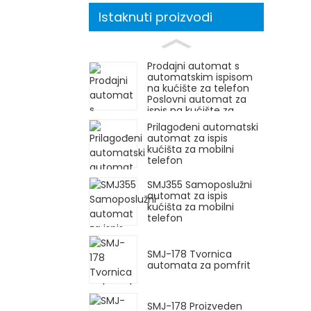
Istaknuti proizvodi
Prodajni automat s
automatskim ispisom
na kućište za telefon
Poslovni automat za
ispis na kućište za
telefon
Prilagođeni automatski
automat za ispis
kućišta za mobilni
telefon
SMJ355 Samoposlužni
automat za ispis
kućišta za mobilni
telefon
SMJ-178 Tvornica
automata za pomfrit
SMJ-178 Proizveden