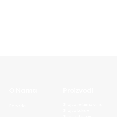
O Nama
Proizvodi
Stroj za šećernu vunu
Potvrda
Stroj za kokice
Stroj za sladoled