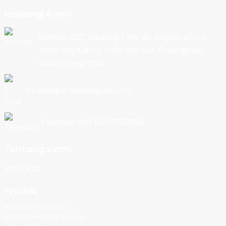
Hubungi Kami
Alamat: 202, Gedung 1, No. 90, Bagian Utara
Jalan Raya Baru, Kota Nancun, Guangzhou,
Guangdong, Cina
Surel:export@cbkjpay.com
Telepon: +86 15622789999
Tentang Kami
Sertifikat
Produk
Mesin Permen Kapas
Mesin Berondong Jagung