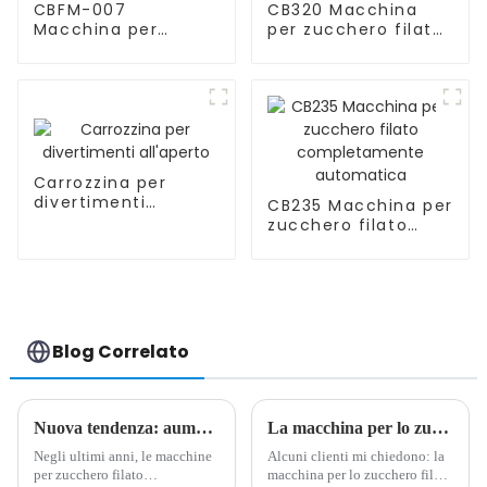
CBFM-007
CB320 Macchina
Macchina per
per zucchero filato
popcorn
completamente
completamente
automatica
automatica
Carrozzina per
divertimenti
CB235 Macchina per
all'aperto
zucchero filato
completamente
automatica
Blog Correlato
Nuova tendenza: aumenta i tuoi guadagni con le innovative macchine per lo zucchero filato
La macchina per lo zucchero filato è davvero redditizia e redditizia?
Negli ultimi anni, le macchine
Alcuni clienti mi chiedono: la
per zucchero filato
macchina per lo zucchero filato