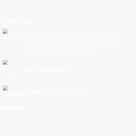
Contattaci
Indirizzo: 202, Edificio 1, N. 90, Sezione Nord
della Nuova Autostrada, Città di Nancun,
Guangzhou, Guangdong, Cina
E-mail: info@cbkjpay.com
Telefono: +86 19124053558
Prodotti
Chi siamo
FAQ