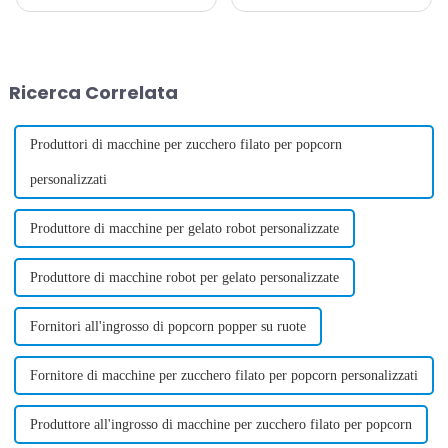
completamente automatiche
è davvero redditizia e
sono emerse come opportunità
redditizia? La mia risposta a
redditizie nel mercato. Queste
questa domanda è: sì, la
macchine offrono un modo
macchina per lo zucchero filato
intelligente ed efficiente per
è davvero ad alto profitto e può
Ricerca Correlata
produrre zucchero filato, un a...
fare un sacco di soldi....
Produttori di macchine per zucchero filato per popcorn
personalizzati
Produttore di macchine per gelato robot personalizzate
Produttore di macchine robot per gelato personalizzate
Fornitori all'ingrosso di popcorn popper su ruote
Fornitore di macchine per zucchero filato per popcorn personalizzati
Produttore all'ingrosso di macchine per zucchero filato per popcorn