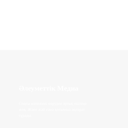
Әлеуметтік Медиа
Соңғы нәтижені көруден артық ештеңе
жоқ. Және жай ғана қосымша ақпарат
сұрады.