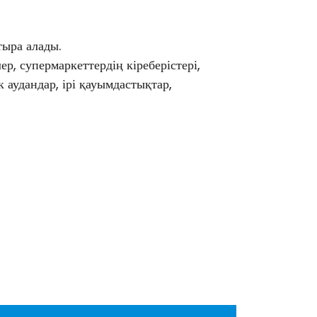
тыра алады.
р, супермаркеттердің кіреберістері,
к аудандар, ірі қауымдастықтар,