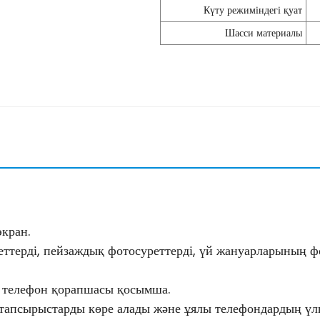
Күту режиміндегі қуат
Шасси материалы
экран.
ттерді, пейзаждық фотосуреттерді, үй жануарларының фот
ы телефон қорапшасы қосымша.
тапсырыстарды көре алады және ұялы телефондардың үлгі