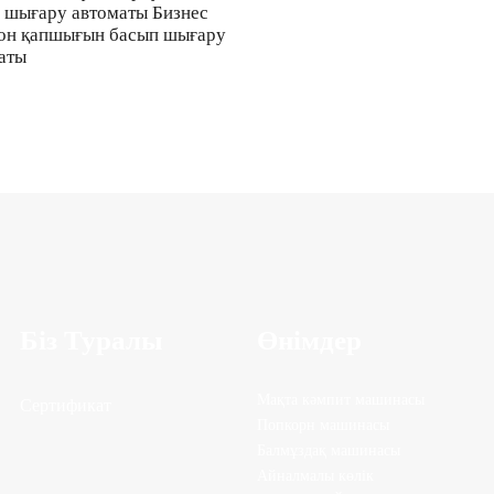
 шығару автоматы Бизнес
он қапшығын басып шығару
аты
Біз Туралы
Өнімдер
Мақта кәмпит машинасы
Сертификат
Попкорн машинасы
Балмұздақ машинасы
Айналмалы көлік