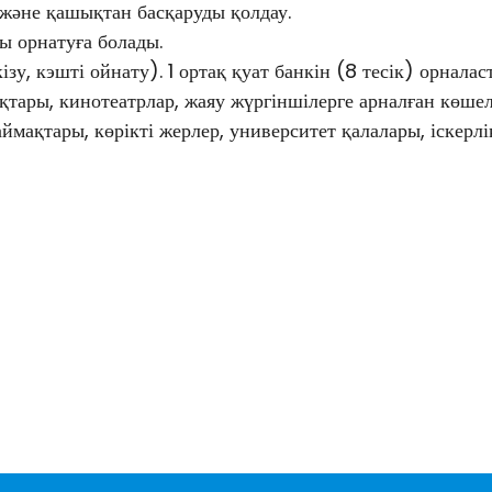
және қашықтан басқаруды қолдау.
ы орнатуға болады.
у, кэшті ойнату). 1 ортақ қуат банкін (8 тесік) орналас
ары, кинотеатрлар, жаяу жүргіншілерге арналған көшеле
ймақтары, көрікті жерлер, университет қалалары, іскерлі