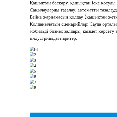
Қашықтан басқару: қашықтан іске қосуды 
Саңылауларды тазалау: автоматты тазалауд
Бейне жарнамасын қолдау (қашықтан жеткіз
Қолданылатын сценарийлер: Сауда орталықт
мобильді бизнес залдары, қызмет көрсету а
индустриалды парктер.