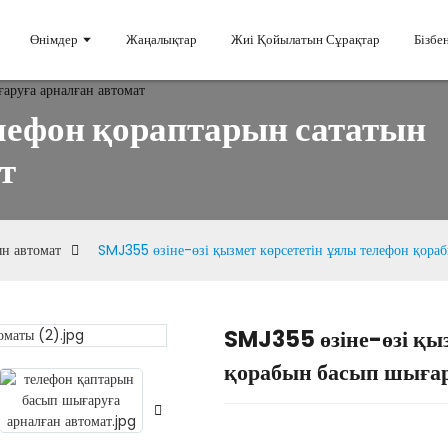
Өнімдер
Жаңалықтар
Жиі Қойылатын Сұрақтар
Бізбе
лефон қораптарын сататын
т
ын автомат
SMJ355 өзіне-өзі қызмет көрсететін ұялы телефон қора
SMJ355 өзіне-өзі қыз
Loading.
Loading.
қорабын басып шығар