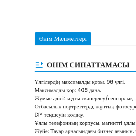
Өнім Мәліметтері
ӨНІМ СИПАТТАМАСЫ
Үлгілердің максималды қоры: 96 үлгі.
Максималды қор: 408 дана.
Жұмыс әдісі: кодты сканерлеу/сенсорлық 
Отбасылық портреттерді, жұптық фотосуре
DIY теңшеуін қолдау.
Ұялы телефонның корпусы: магнитті ұял
Жүйе: Тауар арнасындағы бизнес ағынын, 