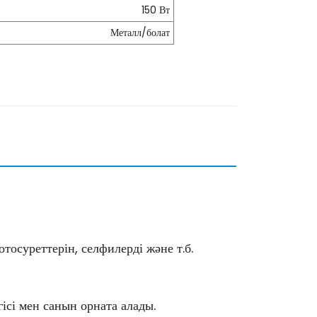
150 Вт
Металл/болат
осуреттерін, селфилерді және т.б.
сі мен санын орната алады.