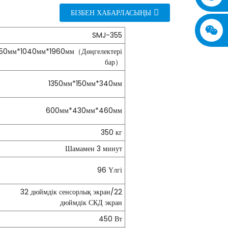
БІЗБЕН ХАБАРЛАСЫҢЫ
SMJ-355
350мм*1040мм*1960мм（Дөңгелектері
бар）
1350мм*150мм*340мм
600мм*430мм*460мм
350 кг
Шамамен 3 минут
96 Үлгі
32 дюймдік сенсорлық экран/22
дюймдік СКД экран
450 Вт