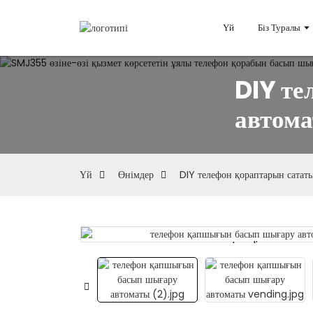
Үй
Біз Туралы
DIY те
автома
Үй
Өнімдер
DIY телефон қораптарын сатат
Loading...
Loading...