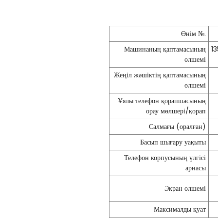
Өнім №.
Машинаның қаптамасының
1
өлшемі
Жеңіл жәшіктің қаптамасының
өлшемі
Ұялы телефон қорапшасының
орау мөлшері/қорап
Салмағы (оралған)
Басып шығару уақыты
Телефон корпусының үлгісі
арнасы
Экран өлшемі
Максималды қуат