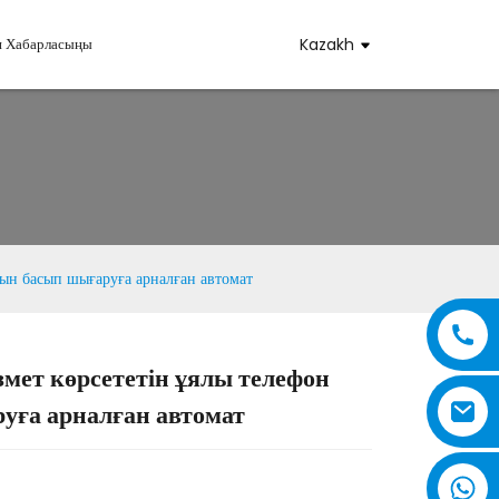
н Хабарласыңы
Kazakh
бын басып шығаруға арналған автомат
мет көрсететін ұялы телефон
..
..
уға арналған автомат