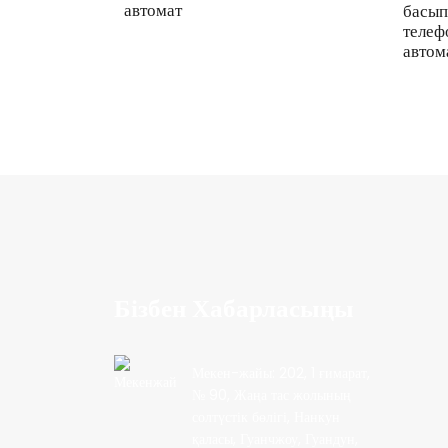
автомат
басып
телеф
автом
Бізбен Хабарласыңы
Мекен-жайы: 202, 1 ғимарат,
№ 90, Жаңа тас жолының
солтүстік бөлігі, Нанкун
қаласы, Гуанчжоу, Гуандун,