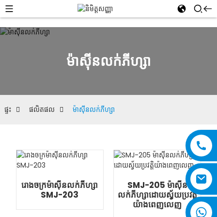
ម៉ាស៊ីនលក់ភីហ្សា
ផ្ទះ
ផលិតផល
ម៉ាស៊ីនលក់ភីហ្សា
រោងចក្រម៉ាស៊ីនលក់ភីហ្សា
SMJ-205 ម៉ាស៊ីន
SMJ-203
លក់ភីហ្សាដោយស្វ័យប្រវត្តិ
យ៉ាងពេញលេញ