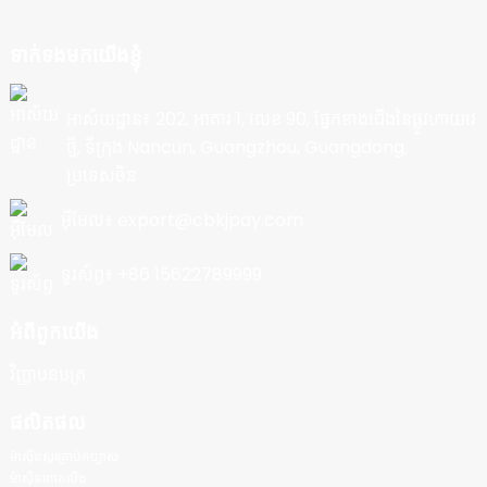
ទាក់ទងមកយើងខ្ញុំ
អាស័យដ្ឋាន៖ 202, អាគារ 1, លេខ 90, ផ្នែកខាងជើងនៃផ្លូវហាយវេ
ថ្មី, ទីក្រុង Nancun, Guangzhou, Guangdong,
ប្រទេសចិន
អ៊ីមែល៖ export@cbkjpay.com
ទូរស័ព្ទ៖ +86 15622789999
អំពីពួកយើង
វិញ្ញាបនបត្រ
ផលិតផល
ម៉ាស៊ីនស្ករគ្រាប់កប្បាស
ម៉ាស៊ីនពោតលីង