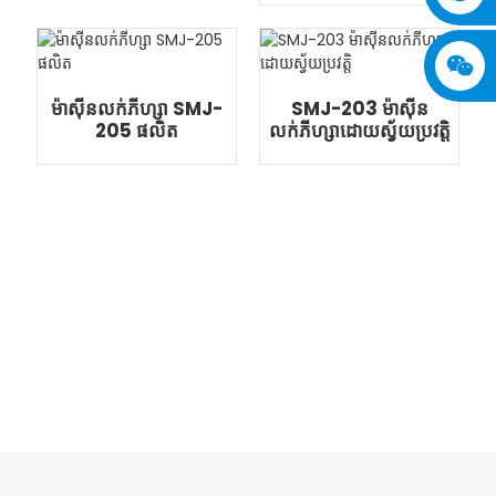
ម៉ាស៊ីនលក់ភីហ្សា SMJ-
SMJ-203 ម៉ាស៊ីន
205 ផលិត
លក់ភីហ្សាដោយស្វ័យប្រវត្តិ