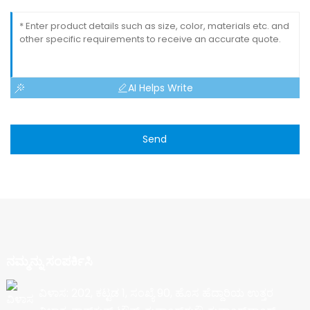
AI Helps Write
Send
ನಮ್ಮನ್ನು ಸಂಪರ್ಕಿಸಿ
ವಿಳಾಸ: 202, ಕಟ್ಟಡ 1, ಸಂಖ್ಯೆ 90, ಹೊಸ ಹೆದ್ದಾರಿಯ ಉತ್ತರ