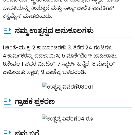
ಪಾವತಿಯನ್ನು ನೀಡುತ್ತದೆ ಮತ್ತು ನಾಣ್ಯ-ಚಾಲಿತ ಪಾವತಿಗಾಗಿ
ಕಸ್ಟಮೈಸ್ ಮಾಡಬಹುದು.
ನಮ್ಮ ಉತ್ಪನ್ನದ ಅನುಕೂಲಗಳು
1.ಚಿಂತೆ-ಮುಕ್ತ; 2.ಕಾರ್ಯಾಚರಣೆ; 3. ತೆರೆದ 24 ಗಂಟೆಗಳ;
4.ಕಾರ್ಮಿಕರನ್ನು ಬದಲಾಯಿಸಿ; 5.ಮಾರ್ಕೆಟಿಂಗ್ ಜಾಹೀರಾತು;
6.ಕೇವಲ 1 ಚದರ ಮೀಟರ್; 7.ಸ್ಮಾರ್ಟ್ ಹಿನ್ನೆಲೆ; 8.ಮೊಬೈಲ್
ಜಾಹೀರಾತು ಸ್ಲಾಟ್; 9 ವಾಣಿಜ್ಯ ಒಳಚರಂಡಿ.
ಗ್ರಾಹಕ ಪ್ರಕರಣ
ನಮ್ಮ ಬಗ್ಗೆ