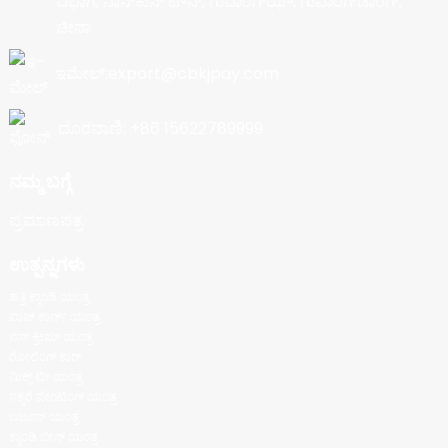
ವಿಭಾಗ, ನಾನ್‌ಕುನ್ ಟೌನ್, ಗುವಾಂಗ್‌ಝೌ, ಗುವಾಂಗ್‌ಡಾಂಗ್,
ಚೀನಾ
ಇಮೇಲ್:export@cbkjpay.com
ದೂರವಾಣಿ: +86 15622789999
ನಮ್ಮ ಬಗ್ಗೆ
ಪ್ರಮಾಣಪತ್ರ
ಉತ್ಪನ್ನಗಳು
ಹತ್ತಿ ಕ್ಯಾಂಡಿ ಯಂತ್ರ
ಪಾಪ್ ಕಾರ್ನ್ ಯಂತ್ರ
ಐಸ್ ಕ್ರೀಮ್ ಯಂತ್ರ
ರೋಲಿಂಗ್ ಕಾರ್
ಮಿಕ್ಲ್ ಟೀ ಯಂತ್ರ
ಸಕ್ಕರೆ ಪೇಂಟಿಂಗ್ ಯಂತ್ರ
ಬಲೂನ್ ಯಂತ್ರ
ಕ್ಯಾಂಡಿ ಬೀನ್ ಯಂತ್ರ