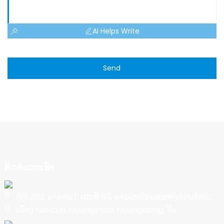
AI Helps Write
Send
ຕິດຕໍ່ພວກເຮົາ
ທີ່ຢູ່: 202, ອາຄານ 1, ເລກທີ 90, ພາກເຫນືອຂອງທາງດ່ວນໃຫມ່,
ເມືອງ Nancun, Guangzhou, Guangdong, ຈີນ