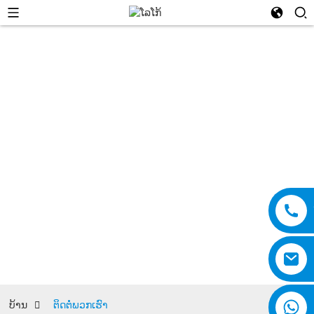
ຕິດຕໍ່ພວກເຮົາ
ບ້ານ
ຕິດຕໍ່ພວກເຮົາ