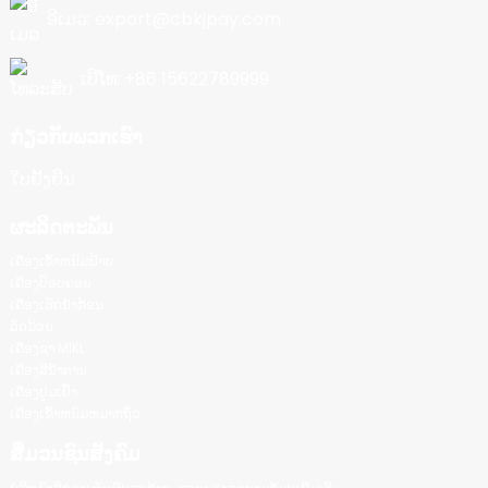
ອີເມວ: export@cbkjpay.com
ເບີໂທ: +86 15622789999
ກ່ຽວກັບພວກເຮົາ
ໃບຢັ້ງຢືນ
ຜະລິດຕະພັນ
ເຄື່ອງເຂົ້າຫນົມຝ້າຍ
ເຄື່ອງປັອບຄອນ
ເຄື່ອງເຮັດນ້ຳກ້ອນ
ລົດມ້ວນ
ເຄື່ອງຊາ MIKL
ເຄື່ອງສີນ້ໍາຕານ
ເຄື່ອງປູມເປົ້າ
ເຄື່ອງເຂົ້າຫນົມຫມາກຖົ່ວ
ສື່ມວນຊົນສັງຄົມ