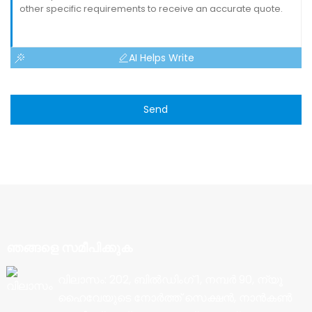
AI Helps Write
Send
ഞങ്ങളെ സമീപിക്കുക
വിലാസം: 202, ബിൽഡിംഗ് 1, നമ്പർ 90, ന്യൂ
ഹൈവേയുടെ നോർത്ത് സെക്ഷൻ, നാൻകൺ