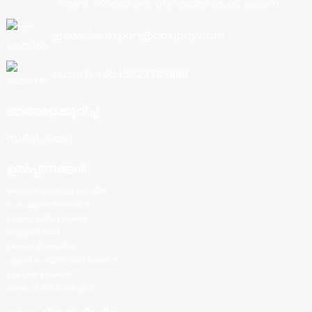
ടൗൺ, ഗ്വാങ്‌ഷൗ, ഗുവാങ്‌ഡോംഗ്, ചൈന
ഇമെയിൽ:export@cbkjpay.com
ഫോൺ: +86 15622789999
ഞങ്ങളേക്കുറിച്ച്
സർട്ടിഫിക്കറ്റ്
ഉൽപ്പന്നങ്ങൾ
കോട്ടൺ കാൻഡി മെഷീൻ
പോപ്‌കോൺ മെഷീൻ
ഐസ് ക്രീം മെഷീൻ
റോളിംഗ് കാർ
മൈക്ക് ടീ മെഷീൻ
ഷുഗർ പെയിൻ്റിംഗ് മെഷീൻ
ബലൂൺ മെഷീൻ
കാൻഡി ബീൻ മെഷീൻ