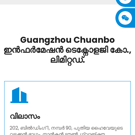
Guangzhou Chuanbo
ഇൻഫർമേഷൻ ടെക്നോളജി കോ.,
ലിമിറ്റഡ്.
വിലാസം
202, ബിൽഡിംഗ് 1, നമ്പർ 90, പുതിയ ഹൈവേയുടെ
വടക്കൻ ഭാഗം, നാൻകൻ ടൗൺ, ഗ്വാങ്‌ഷൗ,