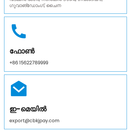
ഗുവാങ്‌ഡോംഗ്, ചൈന
ഫോൺ
+86 15622789999
ഇ-മെയിൽ
export@cbkjpay.com