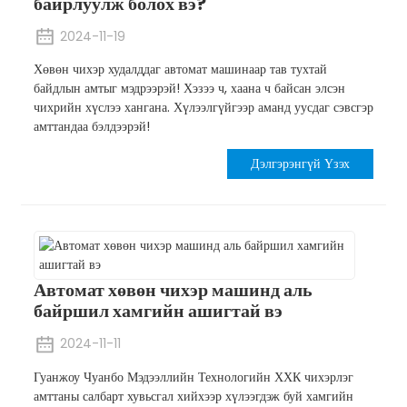
байрлуулж болох вэ?
2024-11-19
Хөвөн чихэр худалддаг автомат машинаар тав тухтай
байдлын амтыг мэдрээрэй! Хэзээ ч, хаана ч байсан элсэн
чихрийн хүслээ хангана. Хүлээлгүйгээр аманд уусдаг сэвсгэр
амттандаа бэлдээрэй!
Дэлгэрэнгүй Үзэх
Автомат хөвөн чихэр машинд аль
байршил хамгийн ашигтай вэ
2024-11-11
Гуанжоу Чуанбо Мэдээллийн Технологийн ХХК чихэрлэг
амттаны салбарт хувьсгал хийхээр хүлээгдэж буй хамгийн