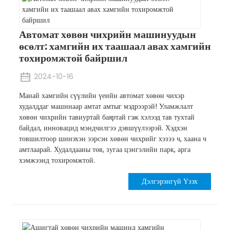
Автомат хөвөн чихрийн машинуудын
өсөлт: хамгийн их таашаал авах хамгийн
тохиромжтой байршил
2024-10-16
Манай хамгийн сүүлийн үеийн автомат хөвөн чихэр
худалддаг машинаар амтат амтыг мэдрээрэй! Уламжлалт
хөвөн чихрийн тавиуртай баяртай гэж хэлээд тав тухтай
байдал, инновацид мэндчилгээ дэвшүүлээрэй. Хэдхэн
товшилтоор шинэхэн ээрсэн хөвөн чихрийг хэзээ ч, хаана ч
амтлаарай. Худалдааны төв, зугаа цэнгэлийн парк, арга
хэмжээнд тохиромжтой.
Дэлгэрэнгүй Үзэх