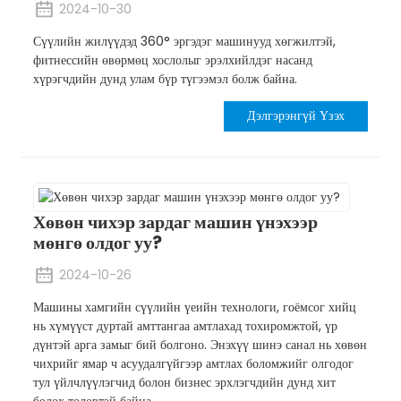
2024-10-30
Сүүлийн жилүүдэд 360° эргэдэг машинууд хөгжилтэй,
фитнессийн өвөрмөц хослолыг эрэлхийлдэг насанд
хүрэгчдийн дунд улам бүр түгээмэл болж байна.
Дэлгэрэнгүй Үзэх
Хөвөн чихэр зардаг машин үнэхээр
мөнгө олдог уу?
2024-10-26
Машины хамгийн сүүлийн үеийн технологи, гоёмсог хийц
нь хүмүүст дуртай амттангаа амтлахад тохиромжтой, үр
дүнтэй арга замыг бий болгоно. Энэхүү шинэ санал нь хөвөн
чихрийг ямар ч асуудалгүйгээр амтлах боломжийг олгодог
тул үйлчлүүлэгчид болон бизнес эрхлэгчдийн дунд хит