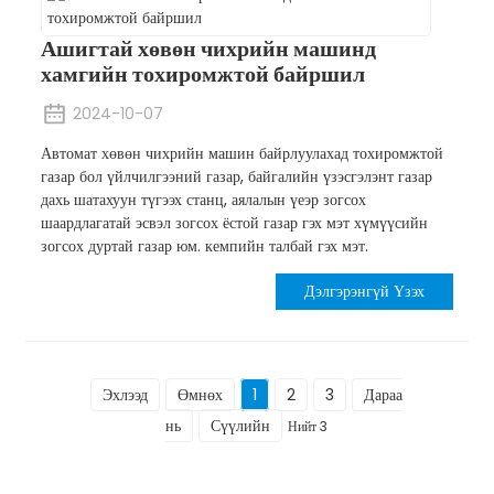
Ашигтай хөвөн чихрийн машинд
хамгийн тохиромжтой байршил
2024-10-07
Автомат хөвөн чихрийн машин байрлуулахад тохиромжтой
газар бол үйлчилгээний газар, байгалийн үзэсгэлэнт газар
дахь шатахуун түгээх станц, аялалын үеэр зогсох
шаардлагатай эсвэл зогсох ёстой газар гэх мэт хүмүүсийн
зогсох дуртай газар юм. кемпийн талбай гэх мэт.
Дэлгэрэнгүй Үзэх
Эхлээд
Өмнөх
1
2
3
Дараа
нь
Сүүлийн
Нийт 3