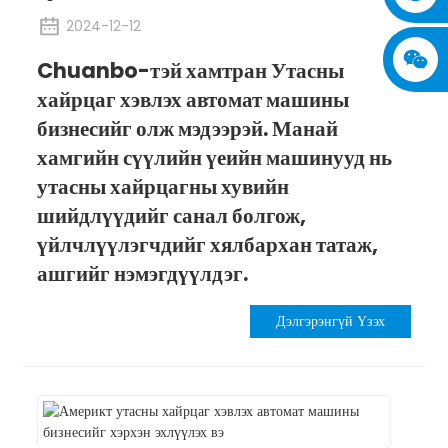
2024-12-12
Chuanbo-тэй хамтран Утасны
хайрцаг хэвлэх автомат машины
бизнесийг олж мэдээрэй. Манай
хамгийн сүүлийн үеийн машинууд нь
утасны хайрцагны хувийн
шийдлүүдийг санал болгож,
үйлчлүүлэгчдийг хялбархан татаж,
ашгийг нэмэгдүүлдэг.
Дэлгэрэнгүй Үзэх