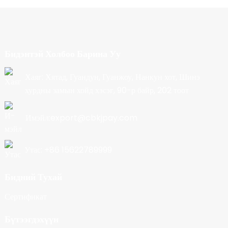
Бидэнтэй Холбоо Барина Уу
Хаяг: Хятад, Гуандун, Гуанжоу, Нанкун хот, Шинэ
хурдны замын хойд хэсэг, 90-р байр, 202 тоот
Имэйл:export@cbkjpay.com
Утас: +86 15622789999
Бидний Тухай
Сертификат
Бүтээгдэхүүн