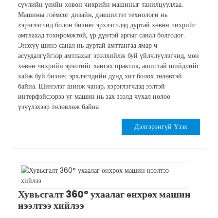
сүүлийн үеийн хөвөн чихрийн машиныг танилцууллаа.
Машины гоёмсог дизайн, дэвшилтэт технологи нь
хэрэглэгчид болон бизнес эрхлэгчдэд дуртай хөвөн чихрийг
амтлахад тохиромжтой, үр дүнтэй аргыг санал болгодог.
Энэхүү шинэ санал нь дуртай амттангаа ямар ч
асуудалгүйгээр амтлахыг эрэлхийлж буй үйлчлүүлэгчид, мөн
хөвөн чихрийн эрэлтийг хангах практик, ашигтай шийдлийг
хайж буй бизнес эрхлэгчдийн дунд хит болох төлөвтэй
байна. Шинэлэг шинж чанар, хэрэглэгчдэд ээлтэй
интерфэйсээрээ уг машин нь зах зээлд чухал нөлөө
үзүүлэхээр төлөвлөж байна
Дэлгэрэнгүй Үзэх
Хувьсгалт 360° ухаалаг өнхрөх машин
нээлтээ хийлээ