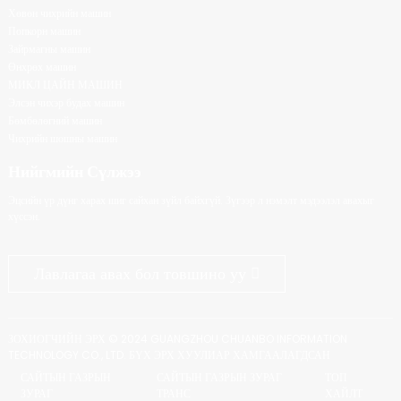
Хөвөн чихрийн машин
Попкорн машин
Зайрмагны машин
Өнхрөх машин
МИКЛ ЦАЙН МАШИН
Элсэн чихэр будах машин
Бөмбөлөгний машин
Чихрийн шошны машин
Нийгмийн Сүлжээ
Эцсийн үр дүнг харах шиг сайхан зүйл байхгүй. Зүгээр л нэмэлт мэдээлэл авахыг
хүссэн.
Лавлагаа авах бол товшино уу
ЗОХИОГЧИЙН ЭРХ © 2024 GUANGZHOU CHUANBO INFORMATION
TECHNOLOGY CO., LTD. БҮХ ЭРХ ХУУЛИАР ХАМГААЛАГДСАН
САЙТЫН ГАЗРЫН
САЙТЫН ГАЗРЫН ЗУРАГ
ТОП
ЗУРАГ
ТРАНС
ХАЙЛТ