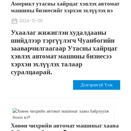
Америкт утасны хайрцаг хэвлэх автомат
машины бизнесийг хэрхэн эхлүүлэх вэ
2024-12-05
Ухаалаг жижиглэн худалдааны
шийдлээр тэргүүлэгч Чуанбогийн
зааварчилгаагаар Утасны хайрцаг
хэвлэх автомат машины бизнесээ
хэрхэн эхлүүлэх талаар
суралцаарай.
Дэлгэрэнгүй Үзэх
Хөвөн чихрийн автомат машиныг хаана