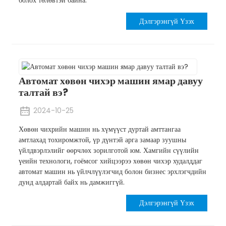
болох төлөвтэй байна.
Дэлгэрэнгүй Үзэх
Автомат хөвөн чихэр машин ямар давуу
талтай вэ?
2024-10-25
Хөвөн чихрийн машин нь хүмүүст дуртай амттангаа
амтлахад тохиромжтой, үр дүнтэй арга замаар зуушны
үйлдвэрлэлийг өөрчлөх зорилготой юм. Хамгийн сүүлийн
үеийн технологи, гоёмсог хийцээрээ хөвөн чихэр худалддаг
автомат машин нь үйлчлүүлэгчид болон бизнес эрхлэгчдийн
дунд алдартай байх нь дамжиггүй.
Дэлгэрэнгүй Үзэх