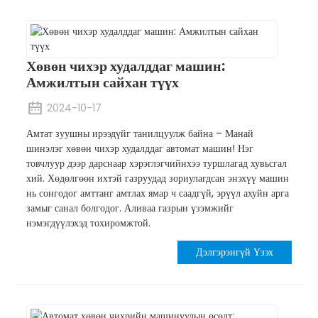
Хөвөн чихэр худалддаг машин:
Амжилтын сайхан түүх
2024-10-17
Амтат зуушны ирээдүйг танилцуулж байна – Манай
шинэлэг хөвөн чихэр худалддаг автомат машин! Нэг
товчлуур дээр дарснаар хэрэглэгчийнхээ туршлагад хувьсгал
хий. Хөдөлгөөн ихтэй газруудад зориулагдсан энэхүү машин
нь сонгодог амттанг амтлах ямар ч саадгүй, эрүүл ахуйн арга
замыг санал болгодог. Аливаа газрын үзэмжийг
нэмэгдүүлэхэд тохиромжтой.
Дэлгэрэнгүй Үзэх