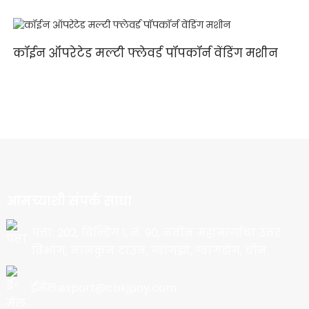
कॉईन ऑपरेटेड मल्टी फ्लेवर्ड पॉपकॉर्न वेंडिंग मशीन
आमच्याशी संपर्क साधा
पत्ता: 202, बिल्डिंग 1, नं. 90, नवीन महामार्गाचा उत्तर
विभाग, नानकुन टाउन, ग्वांगझो, ग्वांगडोंग, चीन
ईमेल:export@cbkjpay.com