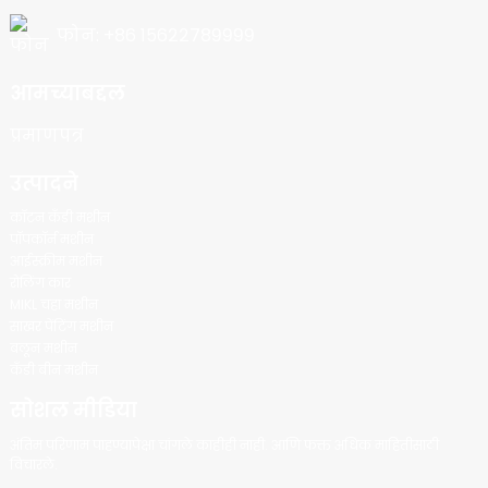
फोन: +८६ १५६२२७८९९९९
आमच्याबद्दल
प्रमाणपत्र
उत्पादने
कॉटन कँडी मशीन
पॉपकॉर्न मशीन
आईस्क्रीम मशीन
रोलिंग कार
MIKL चहा मशीन
साखर पेंटिंग मशीन
बलून मशीन
कँडी बीन मशीन
सोशल मीडिया
अंतिम परिणाम पाहण्यापेक्षा चांगले काहीही नाही. आणि फक्त अधिक माहितीसाठी
विचारले.