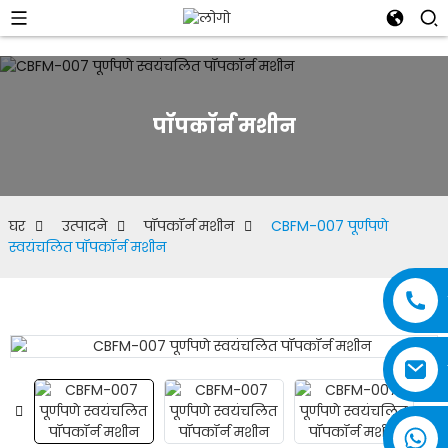
पॉपकॉर्न मशीन
घर
उत्पादने
पॉपकॉर्न मशीन
CBFM-007 पूर्णपणे
स्वयंचलित पॉपकॉर्न मशीन