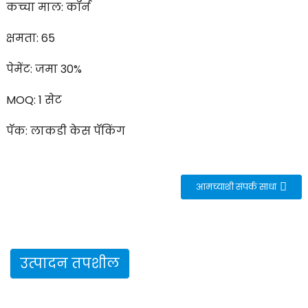
कच्चा माल: कॉर्न
क्षमता: 65
पेमेंट: जमा 30%
MOQ: 1 सेट
पॅक: लाकडी केस पॅकिंग
आमच्याशी संपर्क साधा
उत्पादन तपशील