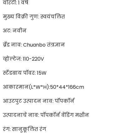
वॉरंटी: 1 वर्ष
मुख्य विक्री गुण: स्वयंचलित
अट: नवीन
ब्रँड नाव: Chuanbo तंत्रज्ञान
व्होल्टेज: 110-220V
स्टँडबाय पॉवर: 15W
आकारमान(L*W*H):50*44*166cm
आउटपुट उत्पादन नाव: पॉपकॉर्न
उत्पादनाचे नाव: पॉपकॉर्न वेंडिंग मशीन
रंग: सानुकूलित रंग