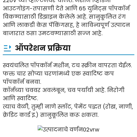
220V च्या व्होल्टेजवर चालते. मशीन व्हिडिओ
आउटगोइंग-तपासणी देते आणि 65 युनिट्स पॉपकॉर्न
विकण्यासाठी डिझाइन केलेले आहे. सानुकूलित रंग
आणि लाकडी केस पॅकिंगसह, हे नाविन्यपूर्ण उत्पादन
बाजारात ठसा उमटवण्यासाठी सज्ज आहे.
ऑपरेशन प्रक्रिया
स्वयंचलित पॉपकॉर्न मशीन, टच स्क्रीन वापरता येईल.
फक्त चार सोप्या चरणांमध्ये एक स्वादिष्ट कप
पॉपकॉर्न बनवा.
कॉर्नच्या चववर अवलंबून, चव पर्यायी आहे. निरोगी
आणि स्वादिष्ट.
त्याच वेळी, तुम्ही नाणे स्लॉट, पेमेंट पद्धत (रोख, नाणी,
क्रेडिट कार्ड इ.) सानुकूलित करू शकता.