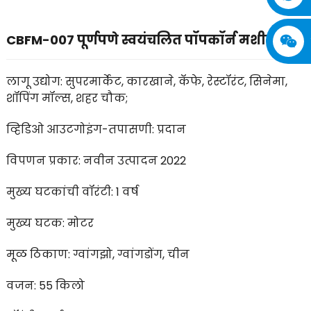
CBFM-007 पूर्णपणे स्वयंचलित पॉपकॉर्न मशीन
लागू उद्योग: सुपरमार्केट, कारखाने, कॅफे, रेस्टॉरंट, सिनेमा,
शॉपिंग मॉल्स, शहर चौक;
व्हिडिओ आउटगोइंग-तपासणी: प्रदान
विपणन प्रकार: नवीन उत्पादन 2022
मुख्य घटकांची वॉरंटी: 1 वर्ष
मुख्य घटक: मोटर
मूळ ठिकाण: ग्वांगझो, ग्वांगडोंग, चीन
वजन: 55 किलो