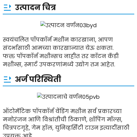
उत्पादन चित्र
स्वयंचलित पॉपकॉर्न मशीन कारखाना, आपण
संदर्भासाठी आमच्या कारखान्यात येऊ शकता.
फक्त पॉपकॉर्न मशीन्सच नाहीत तर कॉटन कँडी
मशीन्स, स्मार्ट उपकरणांमध्ये उद्योग तज्ञ आहेत.
अर्ज परिस्थिती
ऑटोमॅटिक पॉपकॉर्न वेंडिंग मशीन सर्व प्रकारच्या
मनोरंजन आणि विश्रांतीची ठिकाणे, शॉपिंग मॉल्स,
चित्रपटगृहे, गेम हॉल, युनिव्हर्सिटी टाउन इत्यादींसाठी
उपयुक्त आहे.