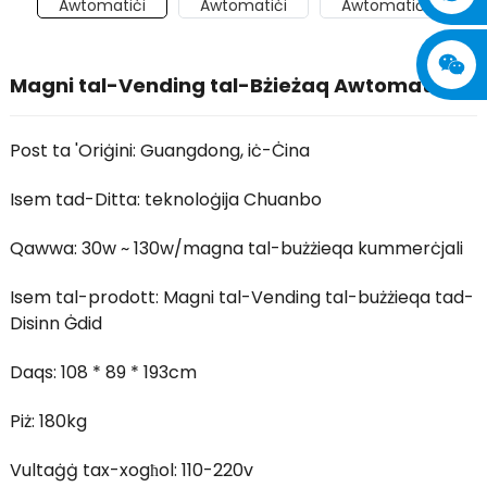
Magni tal-Vending tal-Bżieżaq Awtomatiċi
Post ta 'Oriġini: Guangdong, iċ-Ċina
Isem tad-Ditta: teknoloġija Chuanbo
Qawwa: 30w ~ 130w/magna tal-bużżieqa kummerċjali
Isem tal-prodott: Magni tal-Vending tal-bużżieqa tad-
Disinn Ġdid
Daqs: 108 * 89 * 193cm
Piż: 180kg
Vultaġġ tax-xogħol: 110-220v