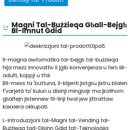
Magni Tal-Bużżieqa Għall-Bejgħ
Bl-Imnut Ġdid
Il-magna awtomatika tal-bejgħ tal-bużżieqa
hija mezz innovattiv li jġib konvenjenza u ferħ lill-
adulti, koppji u tfal.
Bil-mess ta 'buttuna, il-klijenti jistgħu jixtru blalen
f'varjetà ta' kuluri u disinji mingħajr ma jkollhom
għalfejn jistennew fil-linji twal jew jittrattaw
kaxxiera okkupati.
L-introduzzjoni tal-Magni tal-Vending tal-
Bużżieqa tad-Disinn Ġdid tat-Teknoloġija