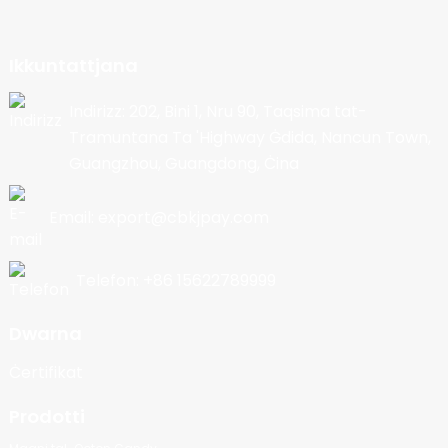
Ikkuntattjana
Indirizz: 202, Bini 1, Nru 90, Taqsima tat-
Tramuntana Ta 'Highway Ġdida, Nancun Town,
Guangzhou, Guangdong, Ċina
Email: export@cbkjpay.com
Telefon: +86 15622789999
Dwarna
Ċertifikat
Prodotti