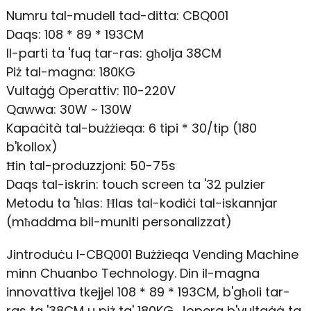
Numru tal-mudell tad-ditta: CBQ001
Daqs: 108 * 89 * 193CM
Il-parti ta 'fuq tar-ras: għolja 38CM
Piż tal-magna: 180KG
Vultaġġ Operattiv: 110-220V
Qawwa: 30W ~ 130W
Kapaċità tal-bużżieqa: 6 tipi * 30/tip (180
b'kollox)
Ħin tal-produzzjoni: 50-75s
Daqs tal-iskrin: touch screen ta '32 pulzier
Metodu ta 'ħlas: Ħlas tal-kodiċi tal-iskannjar
(mħaddma bil-muniti personalizzat)
Jintroduċu l-CBQ001 Bużżieqa Vending Machine
minn Chuanbo Technology. Din il-magna
innovattiva tkejjel 108 * 89 * 193CM, b'għoli tar-
ras ta '38CM u piż ta' 180KG. Jopera b'vultaġġ ta