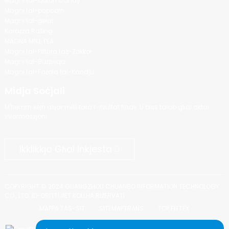
Magni tal-Qoton Candy
Magni tal-popcorn
Magni tal-ġelat
Karozza Rolling
MAGNA MIKL TEA
Magni tal-Pittura taz-Zokkor
Magni tal-Bużżieqa
Magni tal-Fażola tal-Kandju
Midja Soċjali
M'hemm xejn aħjar milli tara r-riżultat finali. U biss talab għal aktar
informazzjoni.
Ikklikkja Għal Inkjesta
COPYRIGHT © 2024 GUANGZHOU CHUANBO INFORMATION TECHNOLOGY
CO., LTD. ID-DRITTIJIET KOLLHA RIŻERVATI
MAPPA TAS-SIT
SITEMAPTRANS
TOP FITTEX