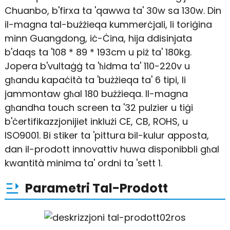
Chuanbo, b'firxa ta 'qawwa ta' 30w sa 130w. Din
il-magna tal-bużżieqa kummerċjali, li toriġina
minn Guangdong, iċ-Ċina, hija ddisinjata
b'daqs ta '108 * 89 * 193cm u piż ta' 180kg.
Jopera b'vultaġġ ta 'ħidma ta' 110-220v u
għandu kapaċità ta 'bużżieqa ta' 6 tipi, li
jammontaw għal 180 bużżieqa. Il-magna
għandha touch screen ta '32 pulzier u tiġi
b'ċertifikazzjonijiet inklużi CE, CB, ROHS, u
ISO9001. Bi stiker ta 'pittura bil-kulur apposta,
dan il-prodott innovattiv huwa disponibbli għal
kwantità minima ta' ordni ta 'sett 1.
Parametri Tal-Prodott