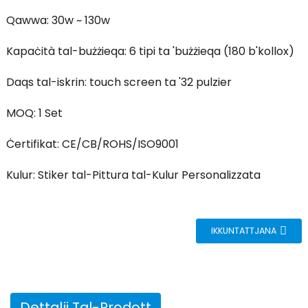
Qawwa: 30w ~ 130w
Kapaċità tal-bużżieqa: 6 tipi ta 'bużżieqa (180 b'kollox)
Daqs tal-iskrin: touch screen ta '32 pulzier
MOQ: 1 Set
Ċertifikat: CE/CB/ROHS/ISO9001
Kulur: Stiker tal-Pittura tal-Kulur Personalizzata
IKKUNTATTJANA
Dettalji Tal-Prodott