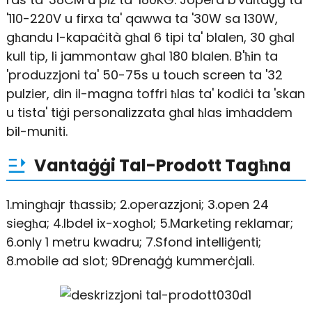
'110-220V u firxa ta' qawwa ta '30W sa 130W,
għandu l-kapaċità għal 6 tipi ta' blalen, 30 għal
kull tip, li jammontaw għal 180 blalen. B'ħin ta
'produzzjoni ta' 50-75s u touch screen ta '32
pulzier, din il-magna toffri ħlas ta' kodiċi ta 'skan
u tista' tiġi personalizzata għal ħlas imħaddem
bil-muniti.
Vantaġġi Tal-Prodott Tagħna
1.mingħajr tħassib; 2.operazzjoni; 3.open 24
siegħa; 4.Ibdel ix-xogħol; 5.Marketing reklamar;
6.only 1 metru kwadru; 7.Sfond intelliġenti;
8.mobile ad slot; 9Drenaġġ kummerċjali.