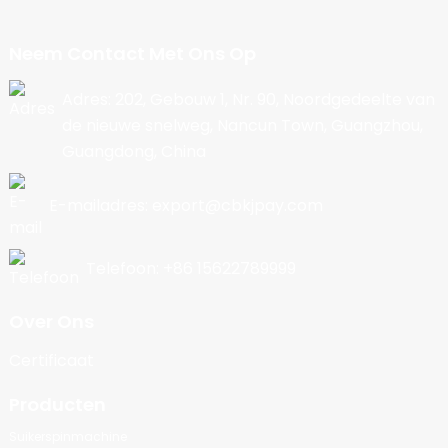
Neem Contact Met Ons Op
Adres: 202, Gebouw 1, Nr. 90, Noordgedeelte van
de nieuwe snelweg, Nancun Town, Guangzhou,
Guangdong, China
E-mailadres: export@cbkjpay.com
Telefoon: +86 15622789999
Over Ons
Certificaat
Producten
Suikerspinmachine