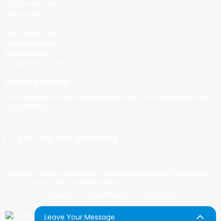
Popcornmachine
IJsmachine
Rollende auto
MIKL THEEMACHINE
Suikerverfmachine
Ballonmachine
Snoepbonenmachine
Sociale Media
Er is niets beter dan het eindresultaat te zien. En ik vroeg gewoon om
meer informatie.
Klik voor een aanvraag
COPYRIGHT © 2024 GUANGZHOU CHUANBO INFORMATION TECHNOLOGY
CO., LTD. ALLE RECHTEN VOORBEHOUDEN.
SITEMAP
SITEMAPTRANS
TOP ZOEKEN
Leave Your Message