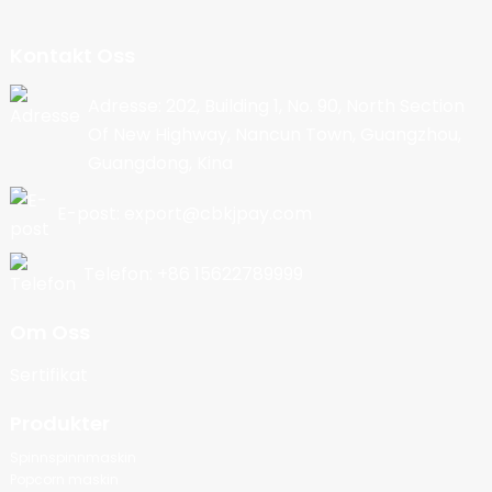
Kontakt Oss
Adresse: 202, Building 1, No. 90, North Section
Of New Highway, Nancun Town, Guangzhou,
Guangdong, Kina
E-post: export@cbkjpay.com
Telefon: +86 15622789999
Om Oss
Sertifikat
Produkter
Spinnspinnmaskin
Popcorn maskin