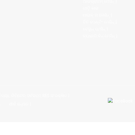
ଆଇସ୍କ୍ରିମ୍ ମେସିନ୍ |
ଗାଡ଼ି କାର
ମାଇକ୍ ଚା ମେସିନ୍ |
ଚିନି ପେଣ୍ଟିଂ ମେସିନ୍ |
ବେଲୁନ୍ ମେସିନ୍ |
କ୍ୟାଣ୍ଡି ବିନ୍ ମେସିନ୍ |
ା, ଲିମିଟେଡ୍ ସର୍ବସତ୍ତ୍ RES ସଂରକ୍ଷିତ |
ସ
ଶୀର୍ଷ ସନ୍ଧାନ |