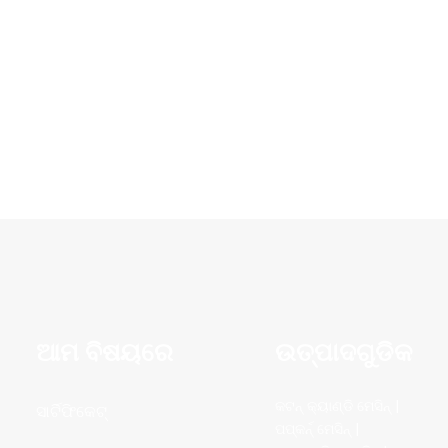
ଆମ ବିଷୟରେ
ଉତ୍ପାଦଗୁଡିକ
କଟନ୍ କ୍ୟାଣ୍ଡି ମେସିନ୍ |
ସାର୍ଟିଫିକେଟ୍
ପପ୍କର୍ନ୍ ମେସିନ୍ |