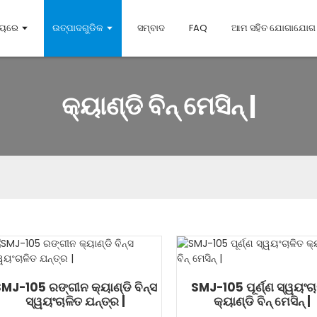
ଷୟରେ
ଉତ୍ପାଦଗୁଡିକ
ସମ୍ବାଦ
FAQ
ଆମ ସହିତ ଯୋଗାଯୋଗ କ
କ୍ୟାଣ୍ଡି ବିନ୍ ମେସିନ୍ |
MJ-105 ରଙ୍ଗୀନ କ୍ୟାଣ୍ଡି ବିନ୍ସ
SMJ-105 ପୂର୍ଣ୍ଣ ସ୍ୱୟଂଚ
ସ୍ୱୟଂଚାଳିତ ଯନ୍ତ୍ର |
କ୍ୟାଣ୍ଡି ବିନ୍ ମେସିନ୍ |