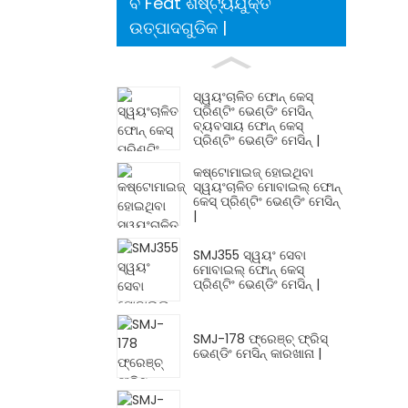
ବ Feat ଶିଷ୍ଟ୍ୟଯୁକ୍ତ
ଉତ୍ପାଦଗୁଡିକ |
ସ୍ୱୟଂଚାଳିତ ଫୋନ୍ କେସ୍
ପ୍ରିଣ୍ଟିଂ ଭେଣ୍ଡିଂ ମେସିନ୍
ବ୍ୟବସାୟ ଫୋନ୍ କେସ୍
ପ୍ରିଣ୍ଟିଂ ଭେଣ୍ଡିଂ ମେସିନ୍ |
କଷ୍ଟୋମାଇଜ୍ ହୋଇଥିବା
ସ୍ୱୟଂଚାଳିତ ମୋବାଇଲ୍ ଫୋନ୍
କେସ୍ ପ୍ରିଣ୍ଟିଂ ଭେଣ୍ଡିଂ ମେସିନ୍
|
SMJ355 ସ୍ୱୟଂ ସେବା
ମୋବାଇଲ୍ ଫୋନ୍ କେସ୍
ପ୍ରିଣ୍ଟିଂ ଭେଣ୍ଡିଂ ମେସିନ୍ |
SMJ-178 ଫ୍ରେଞ୍ଚ୍ ଫ୍ରିସ୍
ଭେଣ୍ଡିଂ ମେସିନ୍ କାରଖାନା |