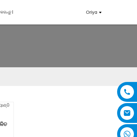
ରନ୍ତୁ |
Oriya
ାଳିତ