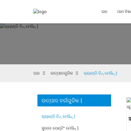
ଘର
ଆମ ବି
ଘର
ଉତ୍ପାଦଗୁଡିକ
କ୍ୟାଣ୍ଡି ବିନ୍ ମେସିନ୍ |
ଉତ୍ପାଦ ବର୍ଗଗୁଡିକ |
କ୍ୟାଣ୍ଡି ବିନ୍ ମେସିନ୍ |
S
ସୁଗାର ପେଣ୍ଟିଂ ମେସିନ୍ |