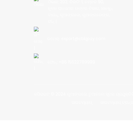
ଠିକଣା: 202, ବିଲଡିଂ 1, ନମ୍ବର 90,
ନୂତନ ରାଜପଥର ଉତ୍ତର ବିଭାଗ, ନାନକୁନ୍
ଟାଉନ୍, ଗୁଆଙ୍ଗଜୋ, ଗୁଆଙ୍ଗଡୋଙ୍ଗ,
ଚୀନ୍ |
ଇମେଲ୍: export@cbkjpay.com
ଫୋନ୍: +86 15622789999
କପିରାଇଟ୍ © 2024 ଗୁଆଙ୍ଗଜୋ ଚୁଆନବୋ ସୂଚନା ପ୍ରଯୁକ୍ତିବିଦ୍ୟ
ସାଇଟମ୍ୟାପ୍
ସାଇଟମ୍ୟାପ୍ ଟ୍ରାନ୍