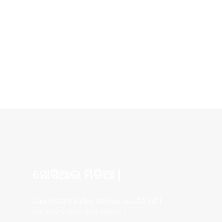
ସୋସିଆଲ ମିଡିଆ |
ଶେଷ ଫଳାଫଳ ଦେଖିବା ଅପେକ୍ଷା ଭଲ କିଛି ନାହିଁ |
ଏବଂ କେବଳ ଅଧିକ ସୂଚନା ମାଗିଲେ |