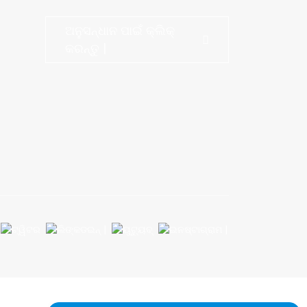
ଅନୁସନ୍ଧାନ ପାଇଁ କ୍ଲିକ୍
କରନ୍ତୁ |