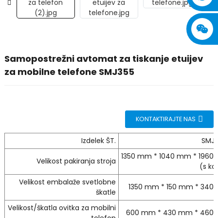
Samopostrežni avtomat za tiskanje etuijev
za mobilne telefone SMJ355
KONTAKTIRAJTE NAS
Izdelek ŠT.
SMJ-
1350 mm * 1040 mm * 196
Velikost pakiranja stroja
(s kol
Velikost embalaže svetlobne
1350 mm * 150 mm * 340
škatle
Velikost/škatla ovitka za mobilni
600 mm * 430 mm * 460