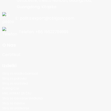
avtoceste, mesto Nancun, Guangzhou,
Guangdong, Kitajska
E-pošta:export@cbkjpay.com
Telefon: +86 15622789999
O Nas
Certifikat
Izdelki
Stroj za sladko bombaž
Stroj za pokovko
Stroj za sladoled
Rolling Car
MIKL APARAT ZA ČAJ
Stroj za barvanje sladkorja
Stroj za balone
Stroj za sladkarije