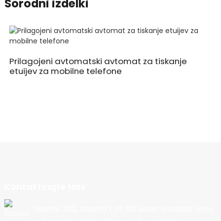
Sorodni izdelki
Prilagojeni avtomatski avtomat za tiskanje
etuijev za mobilne telefone
Kontaktirajte Nas
Naslov: 202, stavba 1, št. 90, severni odsek nove