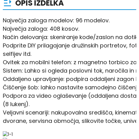
OPIS IZDELKA
Največja zaloga modelov: 96 modelov.
Največja zaloga: 408 kosov.
Način delovanja: skeniranje kode/zaslon na dotik.
Podprite DIY prilagajanje družinskih portretov, foto
selfijev itd.
Ovitek za mobilni telefon: z magnetno torbico za m
Sistem: Lahko si ogleda poslovni tok, naročila in 
Oddaljeno upravljanje: podpira oddaljeni zagon i
Čiščenje šob: lahko nastavite samodejno čiščenje
Podpora za video oglaševanje (oddaljena dostava
(8 lukenj).
Veljavni scenariji: nakupovalna središča, kinema
dvorane, servisna območja, slikovite točke, univerz