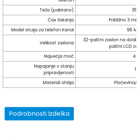
telefon
Teža (pakirano)
35
Čas tiskanja
Približno 3 mi
Model etuija za telefon Kanal
96 M
32-palčni zaslon na dotik
Velikost zaslona
palčni LCD za
Največja moč
45
Napajanje v stanju
1
pripravljenosti
Material ohišja
Pločevina/j
Podrobnosti Izdelka