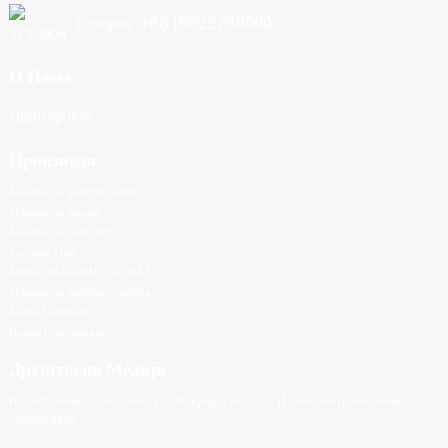
Телефон: +86 15622789999
О Нама
Цертификат
Производи
Машина за шећерну вуну
Машина за кокице
Машина за сладолед
Роллинг Цар
МИКЛ МАШИНА ЗА ЧАЈ
Машина за фарбање шећера
Балон Мацхине
Цанди Беан машина
Друштвени Медији
Не постоји ништа боље него видети крајњи резултат. И само сам тражио више
информација.