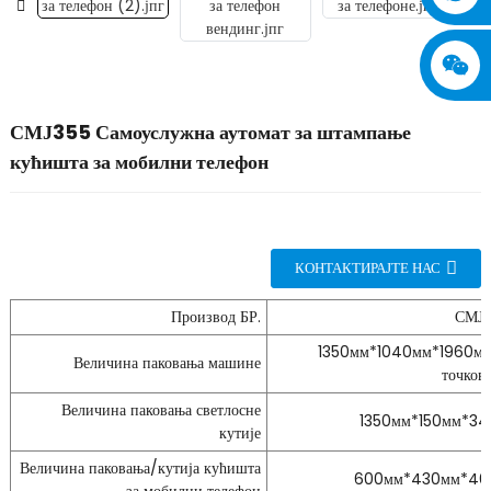
СМЈ355 Самоуслужна аутомат за штампање
кућишта за мобилни телефон
КОНТАКТИРАЈТЕ НАС
Производ БР.
СМЈ
1350мм*1040мм*1960мм
Величина паковања машине
точков
Величина паковања светлосне
1350мм*150мм*3
кутије
Величина паковања/кутија кућишта
600мм*430мм*46