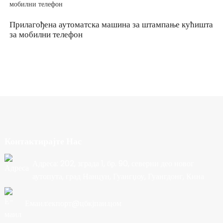
Прилагођена аутоматска машина за штампање кућишта
за мобилни телефон
Контактирајте Нас
Адреса: 202, зграда 1, бр. 90, северни део новог
аутопута, град Нанцун, Гуангџоу, Гуангдонг, Кина
Емаил:екпорт@цбкјпаи.цом