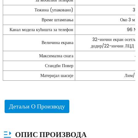
за мобилни телефон
Тежина (упаковано)
35
Време штампања
Око 3 ми
Канал модела кућишта за телефон
96 М
32-инчни екран осетљи
Величина екрана
додир/22-инчни ЛЦД е
Максимална снага
4
Стандби Повер
Материјал шасије
Лим/ч
Детаљи О Производу
ОПИС ПРОИЗВОДА