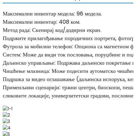
Максимални инвентар модела: 96 модела.
Максимални инвентар: 408 ком.
Метод рада: Скенирај код/додирни екран.
Подржите прилагођавање породичних портрета, фотограф
Футрола за мобилни телефон: Опциона са магнетном фу
Систем: Може да види ток пословања, поруџбине и под
Даљинско управљање: Подржава даљинско покретање и
Чишћење млазница: Може подесити аутоматско чишћењ
Подршка за видео оглашавање (даљинска испорука, кеш 
Применљиви сценарији: тржни центри, биоскопи, пешачк
сликовите локације, универзитетски градови, пословне 