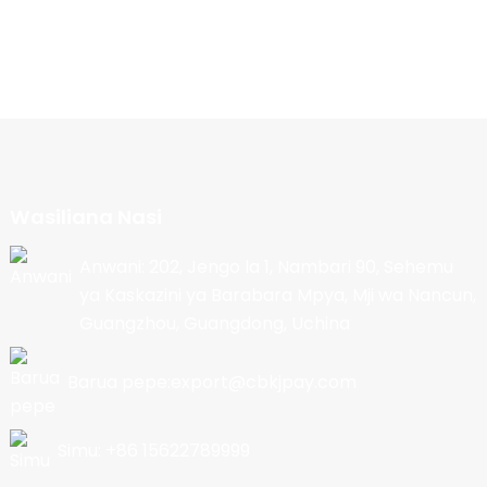
Wasiliana Nasi
Anwani: 202, Jengo la 1, Nambari 90, Sehemu
ya Kaskazini ya Barabara Mpya, Mji wa Nancun,
Guangzhou, Guangdong, Uchina
Barua pepe:export@cbkjpay.com
Simu: +86 15622789999