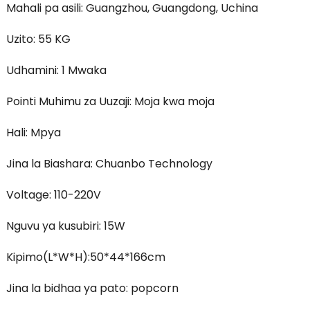
Mahali pa asili: Guangzhou, Guangdong, Uchina
Uzito: 55 KG
Udhamini: 1 Mwaka
Pointi Muhimu za Uuzaji: Moja kwa moja
Hali: Mpya
Jina la Biashara: Chuanbo Technology
Voltage: 110-220V
Nguvu ya kusubiri: 15W
Kipimo(L*W*H):50*44*166cm
Jina la bidhaa ya pato: popcorn