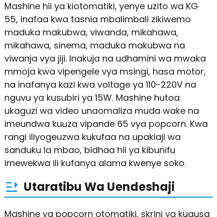
Mashine hii ya kiotomatiki, yenye uzito wa KG
55, inafaa kwa tasnia mbalimbali zikiwemo
maduka makubwa, viwanda, mikahawa,
mikahawa, sinema, maduka makubwa na
viwanja vya jiji. Inakuja na udhamini wa mwaka
mmoja kwa vipengele vya msingi, hasa motor,
na inafanya kazi kwa voltage ya 110-220V na
nguvu ya kusubiri ya 15W. Mashine hutoa
ukaguzi wa video unaomaliza muda wake na
imeundwa kuuza vipande 65 vya popcorn. Kwa
rangi iliyogeuzwa kukufaa na upakiaji wa
sanduku la mbao, bidhaa hii ya kibunifu
imewekwa ili kufanya alama kwenye soko.
Utaratibu Wa Uendeshaji
Mashine ya popcorn otomatiki, skrini ya kugusa