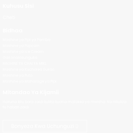
Kuhusu Sisi
Cheti
Bidhaa
Mashine ya Pipi ya Pamba
Mashine ya Popcorn
Mashine ya Ice Cream
Gari linalozunguka
MASHINE YA CHAI YA MIKL
Mashine ya Kuchorea Sukari
Mashine ya Puto
Mashine ya Maharage ya Pipi
Mitandao Ya Kijamii
Hakuna kitu bora zaidi kuliko kuona matokeo ya mwisho. Na niliuliza
tu habari zaidi.
Bonyeza Kwa Uchunguzi