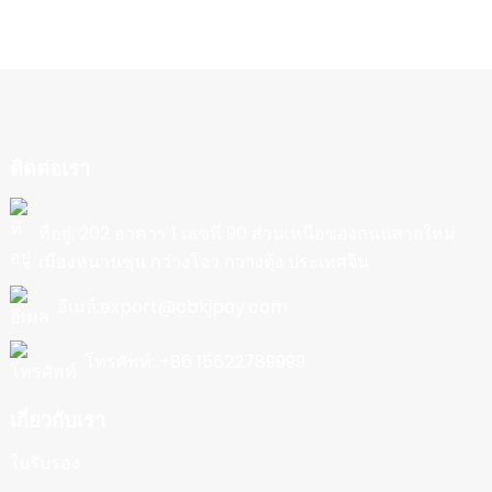
ติดต่อเรา
ที่อยู่: 202 อาคาร 1 เลขที่ 90 ส่วนเหนือของถนนสายใหม่
เมืองหนานชุน กว่างโจว กวางตุ้ง ประเทศจีน
อีเมล์:export@cbkjpay.com
โทรศัพท์: +86 15622789999
เกี่ยวกับเรา
ใบรับรอง