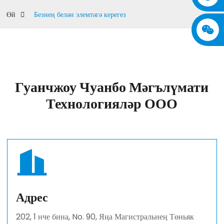
Өй
Безнең белән элемтәгә керегез
Гуанчжоу Чуанбо Мәгълүмати
Технологияләр ООО
Адрес
202, 1 нче бина, No. 90, Яңа Магистральнең Төньяк