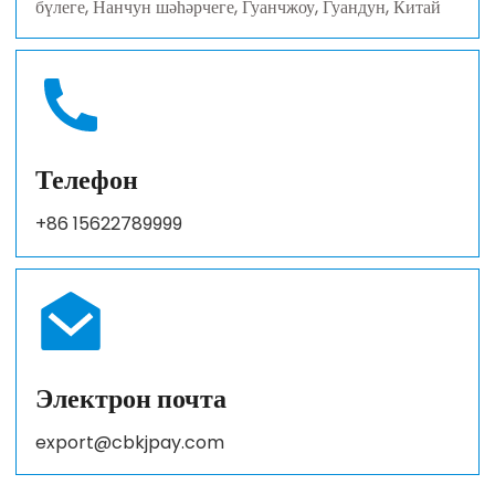
бүлеге, Нанчун шәһәрчеге, Гуанчжоу, Гуандун, Китай
Телефон
+86 15622789999
Электрон почта
export@cbkjpay.com