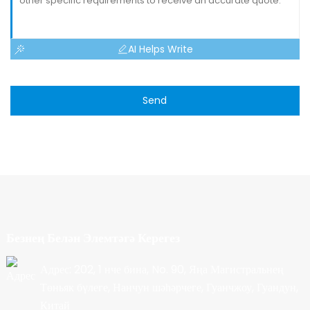
AI Helps Write
Send
Безнең Белән Элемтәгә Керегез
Адрес: 202, 1 нче бина, No. 90, Яңа Магистральнең
Төньяк бүлеге, Нанчун шәһәрчеге, Гуанчжоу, Гуандун,
Китай