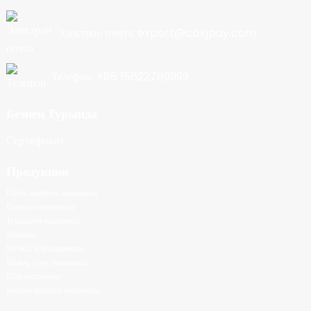
Электрон почта: export@cbkjpay.com
Телефон: +86 15622789999
Безнең Турында
Сертификат
Продукция
Пахта конфеты машинасы
Попкорн машинасы
Туңдырма машинасы
Машина
МИКЛ Чәй машинасы
Шикәр буяу машинасы
Шар машинасы
Конфет фасылы машинасы