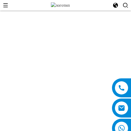
Безнең белән элемтәгә
керегез