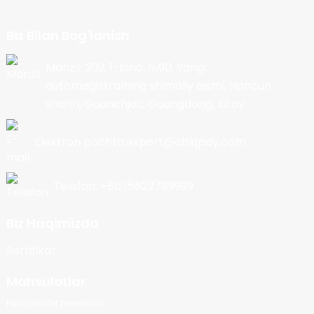
Biz Bilan Bog'lanish
Manzil: 202, 1-bino, №90, Yangi
avtomagistralning shimoliy qismi, Nancun
shahri, Guanchjou, Guangdong, Xitoy
Elektron pochta:export@cbkjpay.com
Telefon: +86 15622789999
Biz Haqimizda
Sertifikat
Mahsulotlar
Paxta konfet mashinasi