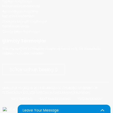
Popkorn mashinasi
Muzqaymoq mashinasi
Aylanadigan mashina
MIKL CHAY MASHINASI
Shakarni bo'yash mashinasi
Balon mashinasi
Candy Bean mashinasi
Ijtimoiy Tarmoqlar
Yakuniy natijani ko'rishdan yaxshiroq narsa yo'q. Va shunchaki
ko'proq ma'lumot so'radim.
So'rov uchun bosing
MUALLIFLIK HUQUQI © 2024 GUANGZHOU CHUANBO INFORMATION
TECHNOLOGY CO., LTD. BARCHA HUQUQLAR HIMOYALANGAN
SAYT XARITASI
SAYT XARITASITRANS
YUQORI QIDIRUV
Leave Your Message