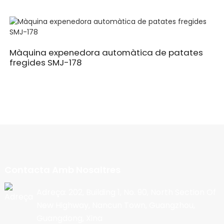
Màquina expenedora automàtica de patates
fregides SMJ-178
Contacta Amb Nosaltres
Adreça: 202, Building 1, No. 90, North Section Of
New Highway, Nancun Town, Guangzhou,
Guangdong, Xina