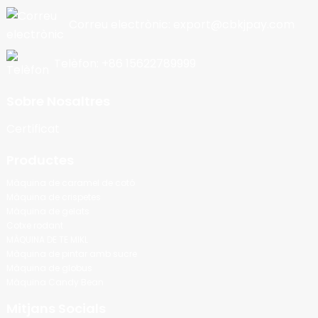
Correu electrònic: export@cbkjpay.com
Telèfon: +86 15622789999
Sobre Nosaltres
Certificat
Productes
Màquina de caramel de cotó
Màquina de crispetes
Màquina de gelats
Cotxe rodant
MÀQUINA DE TE MIKL
Màquina de pintar amb sucre
Màquina de globus
Màquina Candy Bean
Mitjans Socials