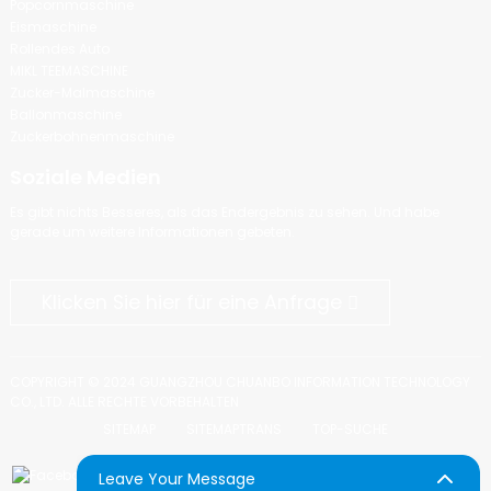
Popcornmaschine
Eismaschine
Rollendes Auto
MIKL TEEMASCHINE
Zucker-Malmaschine
Ballonmaschine
Zuckerbohnenmaschine
Soziale Medien
Es gibt nichts Besseres, als das Endergebnis zu sehen. Und habe
gerade um weitere Informationen gebeten.
Klicken Sie hier für eine Anfrage
COPYRIGHT © 2024 GUANGZHOU CHUANBO INFORMATION TECHNOLOGY
CO., LTD. ALLE RECHTE VORBEHALTEN
SITEMAP
SITEMAPTRANS
TOP-SUCHE
Leave Your Message