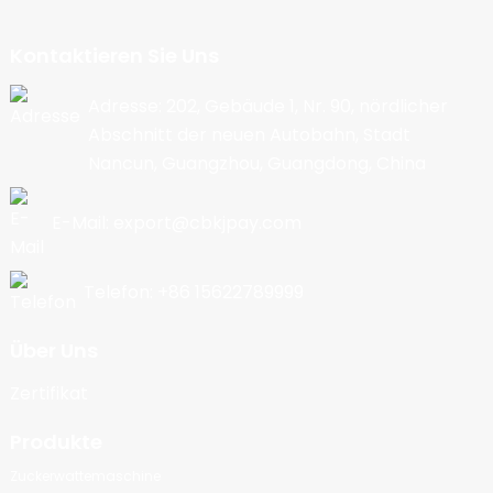
Kontaktieren Sie Uns
Adresse: 202, Gebäude 1, Nr. 90, nördlicher
Abschnitt der neuen Autobahn, Stadt
Nancun, Guangzhou, Guangdong, China
E-Mail: export@cbkjpay.com
Telefon: +86 15622789999
Über Uns
Zertifikat
Produkte
Zuckerwattemaschine