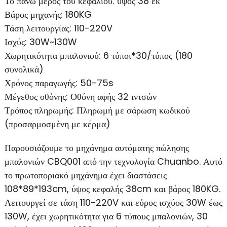
Το πάνω μέρος του κεφαλιού: ύψος 38 εκ
Βάρος μηχανής: 180KG
Τάση λειτουργίας: 110-220V
Ισχύς: 30W~130W
Χωρητικότητα μπαλονιού: 6 τύποι*30/τύπος (180
συνολικά)
Χρόνος παραγωγής: 50-75s
Μέγεθος οθόνης: Οθόνη αφής 32 ιντσών
Τρόπος πληρωμής: Πληρωμή με σάρωση κωδικού
(προσαρμοσμένη με κέρμα)
Παρουσιάζουμε το μηχάνημα αυτόματης πώλησης
μπαλονιών CBQ001 από την τεχνολογία Chuanbo. Αυτό
το πρωτοποριακό μηχάνημα έχει διαστάσεις
108*89*193cm, ύψος κεφαλής 38cm και βάρος 180KG.
Λειτουργεί σε τάση 110-220V και εύρος ισχύος 30W έως
130W, έχει χωρητικότητα για 6 τύπους μπαλονιών, 30