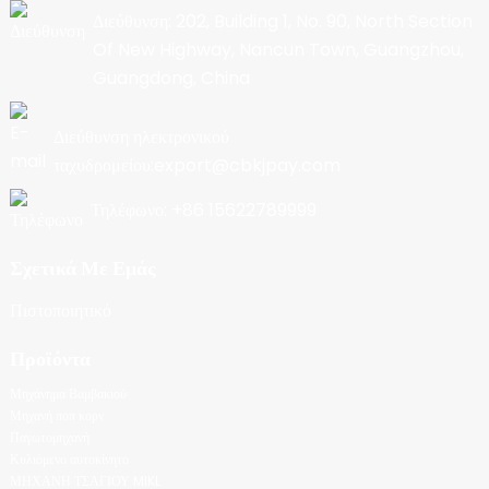
Διεύθυνση: 202, Building 1, No. 90, North Section
Of New Highway, Nancun Town, Guangzhou,
Guangdong, China
Διεύθυνση ηλεκτρονικού
ταχυδρομείου:export@cbkjpay.com
Τηλέφωνο: +86 15622789999
Σχετικά Με Εμάς
Πιστοποιητικό
Προϊόντα
Μηχάνημα Βαμβακιού
Μηχανή ποπ κορν
Παγωτομηχανή
Κυλιόμενο αυτοκίνητο
ΜΗΧΑΝΗ ΤΣΑΓΙΟΥ MIKL