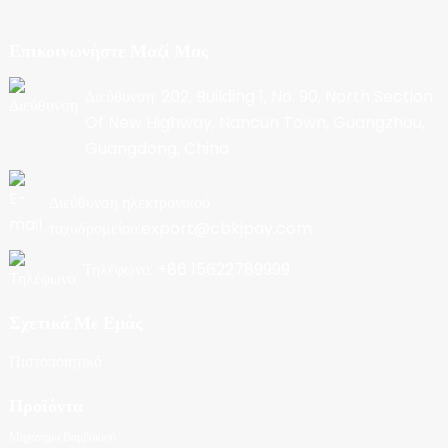
Επικοινωνήστε Μαζί Μας
Διεύθυνση: 202, Building 1, No. 90, North Section
Of New Highway, Nancun Town, Guangzhou,
Guangdong, China
Διεύθυνση ηλεκτρονικού
ταχυδρομείου:export@cbkjpay.com
Τηλέφωνο: +86 15622789999
Σχετικά Με Εμάς
Πιστοποιητικό
Προϊόντα
Μηχάνημα Βαμβακιού