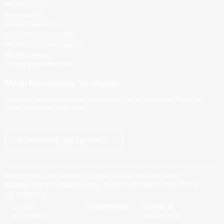
Μηχανή ποπ κορν
Παγωτομηχανή
Κυλιόμενο αυτοκίνητο
ΜΗΧΑΝΗ ΤΣΑΓΙΟΥ MIKL
Μηχάνημα ζωγραφικής ζάχαρης
Μηχανή μπαλονιών
Candy Bean Machine
Μέσα Κοινωνικής Δικτύωσης
Δεν υπάρχει τίποτα καλύτερο από το να βλέπεις το τελικό αποτέλεσμα. Και απλώς
ζήτησε περισσότερες πληροφορίες.
Κάντε κλικ για έρευνα
ΠΝΕΥΜΑΤΙΚΆ ΔΙΚΑΙΏΜΑΤΑ © 2024 GUANGZHOU CHUANBO
INFORMATION TECHNOLOGY CO., LTD. ΜΕ ΤΗΝ ΕΠΙΦΎΛΑΞΗ ΠΑΝΤΌΣ
ΔΙΚΑΙΏΜΑΤΟΣ
ΧΆΡΤΗΣ
SITEMAPTRANS
ΚΟΡΥΦΑΊΑ
ΙΣΤΌΤΟΠΟΥ
ΑΝΑΖΉΤΗΣΗ