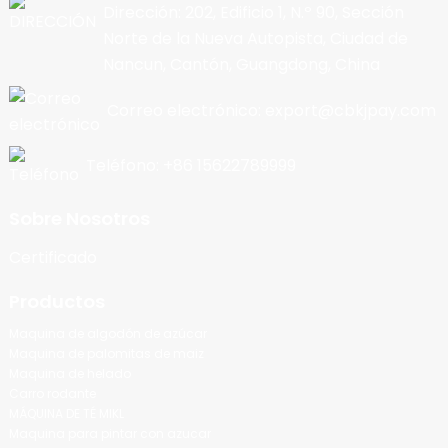
Dirección: 202, Edificio 1, N.º 90, Sección
Norte de la Nueva Autopista, Ciudad de
Nancun, Cantón, Guangdong, China
Correo electrónico: export@cbkjpay.com
Teléfono: +86 15622789999
Sobre Nosotros
Certificado
Productos
Maquina de algodón de azúcar
Maquina de palomitas de maiz
Maquina de helado
Carro rodante
MÁQUINA DE TÉ MIKL
Maquina para pintar con azucar