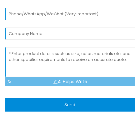
AI Helps Write
Send