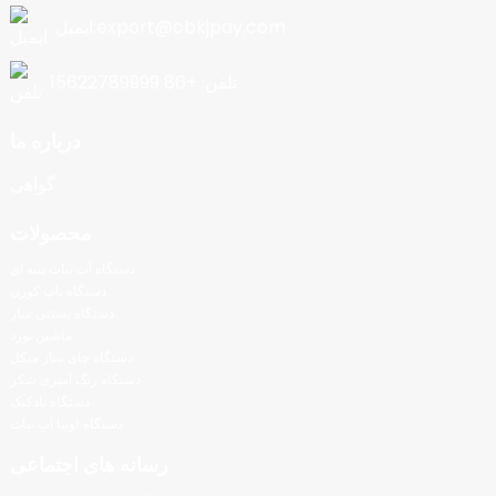
ایمیل:export@cbkjpay.com
تلفن: +86 15622789999
درباره ما
گواهی
محصولات
دستگاه آب نبات پنبه ای
دستگاه پاپ کورن
دستگاه بستنی ساز
ماشین نورد
دستگاه چای ساز میکل
دستگاه رنگ آمیزی شکر
دستگاه بادکنک
دستگاه لوبیا آب نبات
رسانه های اجتماعی