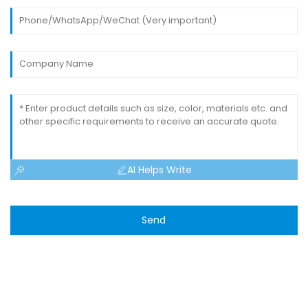
AI Helps Write
Send