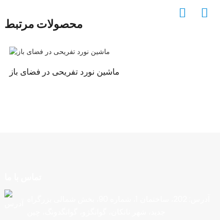
محصولات مرتبط
ماشین نورد تفریحی در فضای باز
تماس با ما
آدرس: 202، ساختمان 1، شماره 90، بخش شمالی بزرگراه
جدید، شهر نانکان، گوانگژو، گوانگدونگ، چین