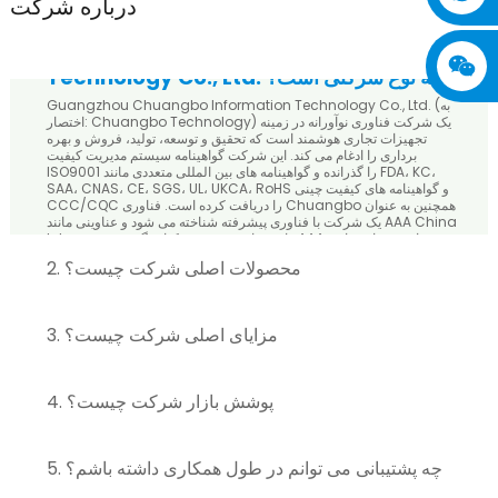
درباره شرکت
1. Guangzhou Chuanbo Information
Technology Co., Ltd. چه نوع شرکتی است؟
Guangzhou Chuangbo Information Technology Co., Ltd. (به
اختصار: Chuangbo Technology) یک شرکت فناوری نوآورانه در زمینه
تجهیزات تجاری هوشمند است که تحقیق و توسعه، تولید، فروش و بهره
برداری را ادغام می کند. این شرکت گواهینامه سیستم مدیریت کیفیت
ISO9001 را گذرانده و گواهینامه های بین المللی متعددی مانند FDA، KC،
SAA، CNAS، CE، SGS، UL، UKCA، RoHS و گواهینامه های کیفیت چینی
CCC/CQC را دریافت کرده است. فناوری Chuangbo همچنین به عنوان
یک شرکت با فناوری پیشرفته شناخته می شود و عناوینی مانند AAA China
Intepreneur، واحد نمایش مدیریت یکپارچگی AAA و غیره را به خود اختصاص
داده است.
2. محصولات اصلی شرکت چیست؟
3. مزایای اصلی شرکت چیست؟
4. پوشش بازار شرکت چیست؟
5. چه پشتیبانی می توانم در طول همکاری داشته باشم؟