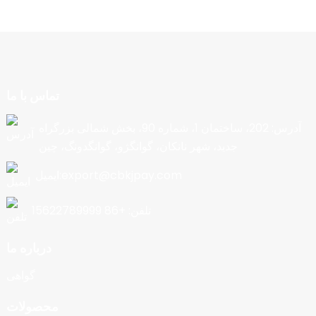
تماس با ما
آدرس: 202، ساختمان 1، شماره 90، بخش شمالی بزرگراه
جدید، شهر نانکان، گوانگژو، گوانگدونگ، چین
ایمیل:export@cbkjpay.com
تلفن: +86 15622789999
درباره ما
گواهی
محصولات