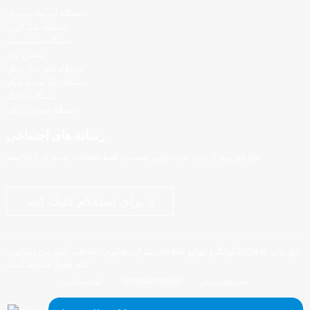
دستگاه آب نبات پنبه ای
دستگاه پاپ کورن
دستگاه بستنی ساز
ماشین نورد
دستگاه چای ساز میکل
دستگاه رنگ آمیزی شکر
دستگاه بادکنک
دستگاه لوبیا آب نبات
رسانه های اجتماعی
هیچ چیز بهتر از دیدن نتیجه نهایی نیست. و فقط اطلاعات بیشتری را خواستم.
برای استعلام کلیک کنید
حق چاپ © 2024 گوانگژو چوانبو اطلاعات شرکت فناوری اطلاعات، آموزشی ویبولیتین
کلیه حقوق محفوظ است
جستجوی برتر
SITEMAPTRANS
نقشه سایت