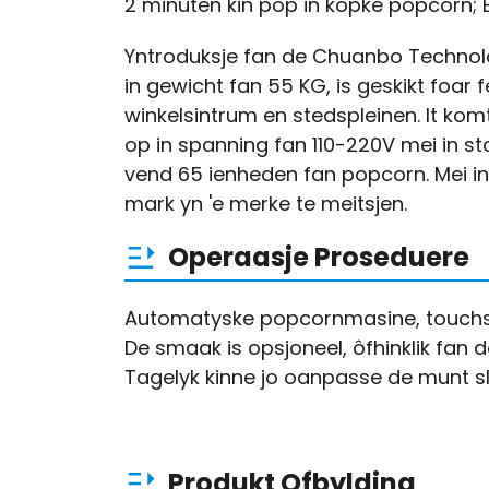
2 minuten kin pop in kopke popcorn; 
Yntroduksje fan de Chuanbo Technolo
in gewicht fan 55 KG, is geskikt foar
winkelsintrum en stedspleinen. It ko
op in spanning fan 110-220V mei in s
vend 65 ienheden fan popcorn. Mei in
mark yn 'e merke te meitsjen.
Operaasje Proseduere
Automatyske popcornmasine, touchscr
De smaak is opsjoneel, ôfhinklik fan d
Tagelyk kinne jo oanpasse de munt sl
Produkt Ofbylding