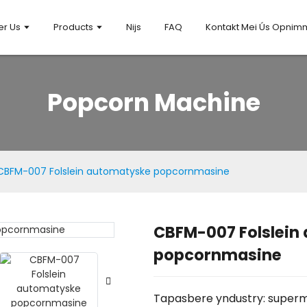
er Us
Products
Nijs
FAQ
Kontakt Mei Ús Opni
Popcorn Machine
CBFM-007 Folslein automatyske popcornmasine
CBFM-007 Folslein
Loading.
Loading.
popcornmasine
Tapasbere yndustry: superme