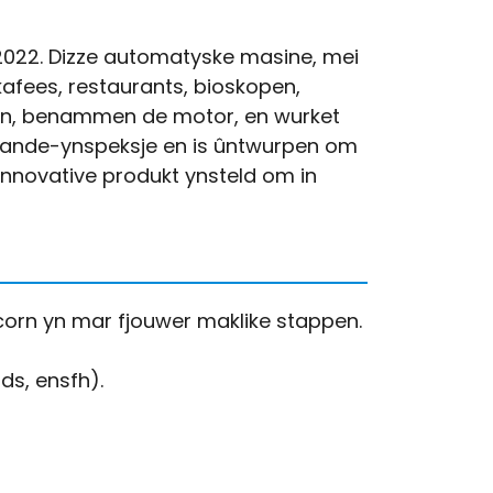
2022. Dizze automatyske masine, mei
 kafees, restaurants, bioskopen,
nten, benammen de motor, en wurket
tgeande-ynspeksje en is ûntwurpen om
ynnovative produkt ynsteld om in
corn yn mar fjouwer maklike stappen.
ds, ensfh).