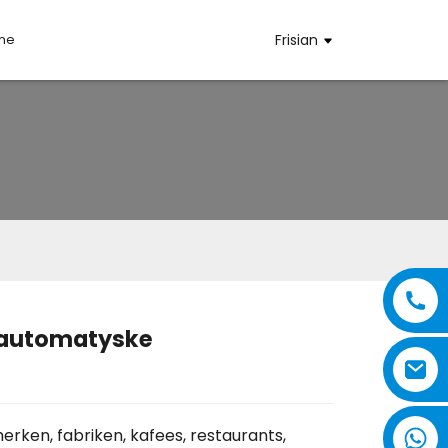
mme
Frisian
 automatyske
..
..
rken, fabriken, kafees, restaurants,