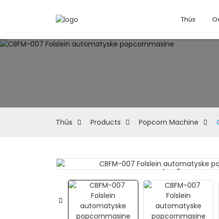
Thús
O
Thús
Products
Popcorn Machine
Loading...
Loading...