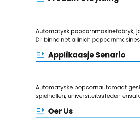
Automatysk popcornmasinefabryk, jo 
D'r binne net allinich popcornmasine
Applikaasje Senario
Automatyske popcornautomaat geskikt
spielhallen, universiteitsstêden ensaf
Oer Us