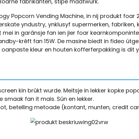
Boarne fabrikanten, stipe maatwurk.
gy Popcorn Vending Machine, in nij produkt foar 
 ferskate yndustry, ynklusyf supermerken, fabriken,
mt mei in garânsje fan ien jier foar kearnkomponi
tandby-krêft fan 15W. De masine biedt in fideo ú
 oanpaste kleur en houten kofferferpakking is dit 
een kin brûkt wurde. Meitsje in lekker kopke pop
e smaak fan it mais. Sûn en lekker.
ot, betelling metoade (kontant, munten, credit car