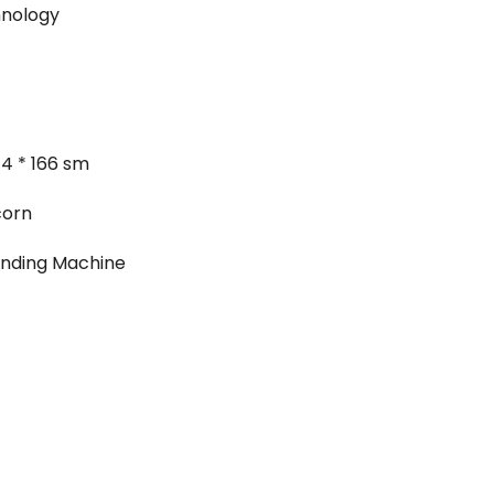
nology
44 * 166 sm
corn
nding Machine