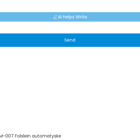
AI Helps Write
Send