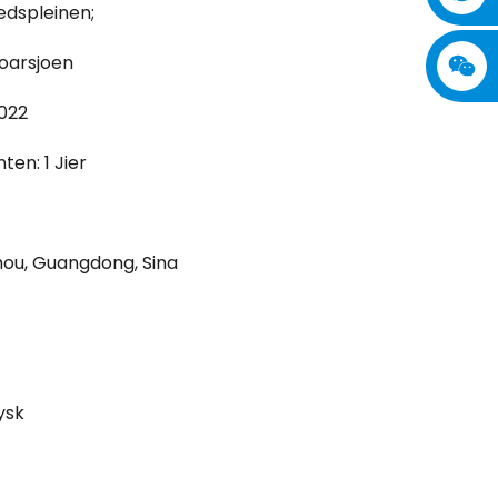
edspleinen;
oarsjoen
2022
en: 1 Jier
hou, Guangdong, Sina
ysk