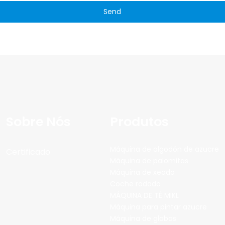
Send
Sobre Nós
Produtos
Máquina de algodón de azucre
Certificado
Máquina de palomitas
Máquina de xeado
Coche rodado
MÁQUINA DE TÉ MIKL
Máquina para pintar azucre
Máquina de globos