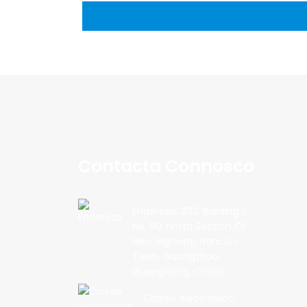
Contacta Connosco
Enderezo: 202, Building 1,
No. 90, North Section Of
New Highway, Nancun
Town, Guangzhou,
Guangdong, China
Correo electrónico: