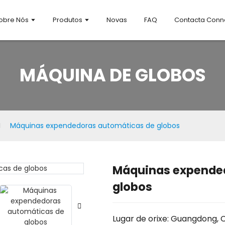
obre Nós
Produtos
Novas
FAQ
Contacta Conn
MÁQUINA DE GLOBOS
Máquinas expendedoras automáticas de globos
Máquinas expende
Loading.
Loading.
globos
Lugar de orixe: Guangdong, 