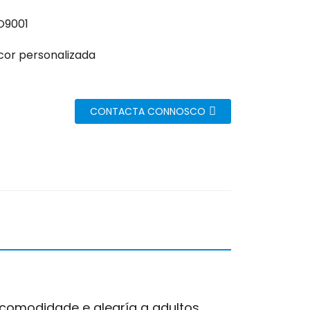
O9001
 cor personalizada
CONTACTA CONNOSCO
comodidade e alegría a adultos,