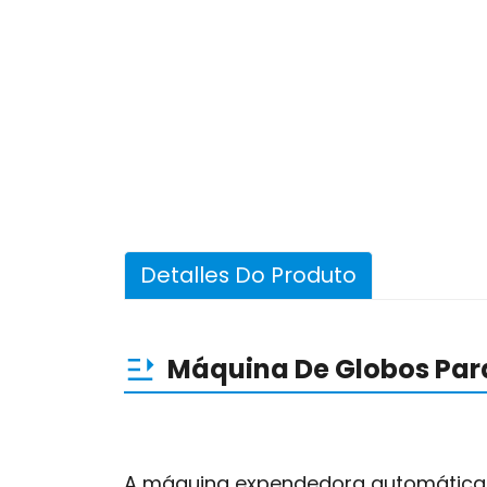
Detalles Do Produto
Máquina De Globos Par
A máquina expendedora automática d