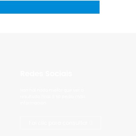
Redes Sociais
Non hai nada mellor que ver o
resultado final. E só pediu máis
información.
Fai clic para consultar