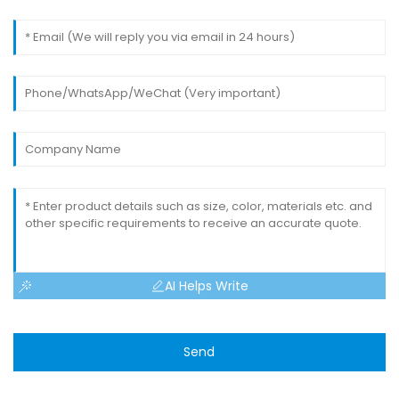
AI Helps Write
Send