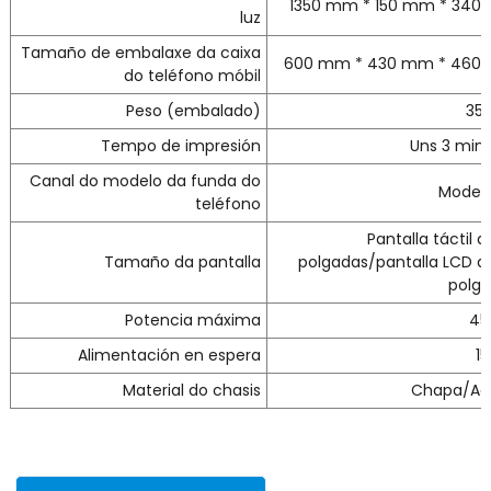
1350 mm * 150 mm * 340
luz
Tamaño de embalaxe da caixa
600 mm * 430 mm * 460
do teléfono móbil
Peso (embalado)
35
Tempo de impresión
Uns 3 min
Canal do modelo da funda do
Model
teléfono
Pantalla táctil d
Tamaño da pantalla
polgadas/pantalla LCD d
polg
Potencia máxima
45
Alimentación en espera
1
Material do chasis
Chapa/Ac