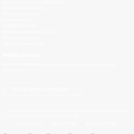
Máquina de algodón de azucre
Máquina de palomitas
Máquina de xeado
Coche rodado
MÁQUINA DE TÉ MIKL
Máquina para pintar azucre
Máquina de globos
Máquina Candy Bean
Redes Sociais
Non hai nada mellor que ver o resultado final. E só pediu máis
información.
Fai clic para consultar
COPYRIGHT © 2024 GUANGZHOU CHUANBO INFORMATION TECHNOLOGY
CO., LTD. TODOS OS DEREITOS RESERVADOS
MAPA DO SITIO
SITEMAPTRANS
BUSCA SUPERIOR