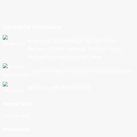
Contacta Connosco
Enderezo: 202, Building 1, No. 90, North
Section Of New Highway, Nancun Town,
Guangzhou, Guangdong, China
Correo electrónico: export@cbkjpay.com
Teléfono: +86 15622789999
Sobre Nós
Certificado
Produtos