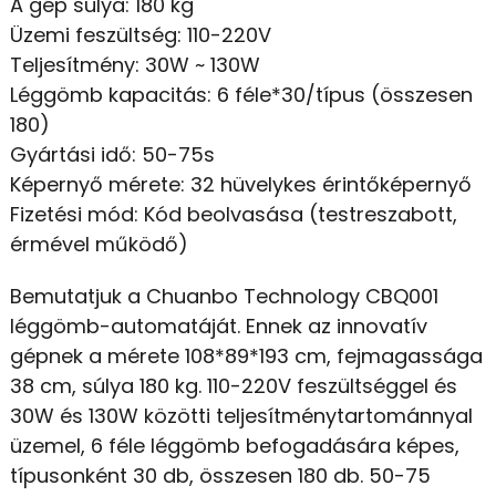
A gép súlya: 180 kg
Üzemi feszültség: 110-220V
Teljesítmény: 30W ~ 130W
Léggömb kapacitás: 6 féle*30/típus (összesen
180)
Gyártási idő: 50-75s
Képernyő mérete: 32 hüvelykes érintőképernyő
Fizetési mód: Kód beolvasása (testreszabott,
érmével működő)
Bemutatjuk a Chuanbo Technology CBQ001
léggömb-automatáját. Ennek az innovatív
gépnek a mérete 108*89*193 cm, fejmagassága
38 cm, súlya 180 kg. 110-220V feszültséggel és
30W és 130W közötti teljesítménytartománnyal
üzemel, 6 féle léggömb befogadására képes,
típusonként 30 db, összesen 180 db. 50-75