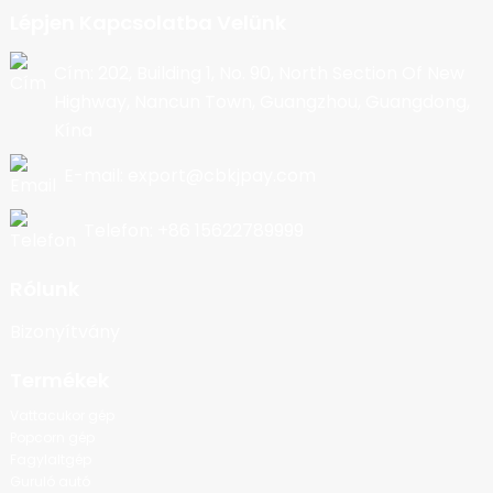
Lépjen Kapcsolatba Velünk
Cím: 202, Building 1, No. 90, North Section Of New
Highway, Nancun Town, Guangzhou, Guangdong,
Kína
E-mail: export@cbkjpay.com
Telefon: +86 15622789999
Rólunk
Bizonyítvány
Termékek
Vattacukor gép
Popcorn gép
Fagylaltgép
Guruló autó