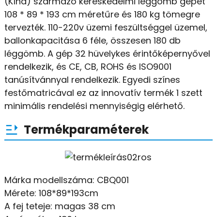
(Kína) származó kereskedelmi léggömb gépet
108 * 89 * 193 cm méretűre és 180 kg tömegre
tervezték. 110-220v üzemi feszültséggel üzemel,
ballonkapacitása 6 féle, összesen 180 db
léggömb. A gép 32 hüvelykes érintőképernyővel
rendelkezik, és CE, CB, ROHS és ISO9001
tanúsítvánnyal rendelkezik. Egyedi színes
festőmatricával ez az innovatív termék 1 szett
minimális rendelési mennyiségig elérhető.
Termékparaméterek
Márka modellszáma: CBQ001
Mérete: 108*89*193cm
A fej teteje: magas 38 cm