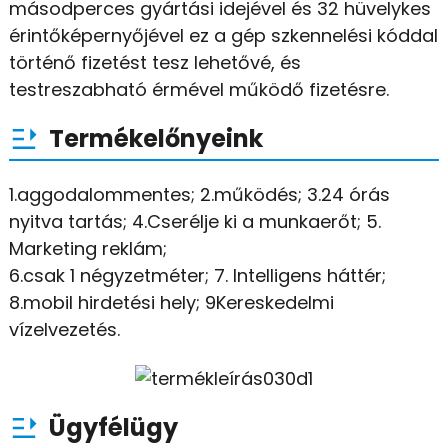
másodperces gyártási idejével és 32 hüvelykes
érintőképernyőjével ez a gép szkennelési kóddal
történő fizetést tesz lehetővé, és
testreszabható érmével működő fizetésre.
Termékelőnyeink
1.aggodalommentes; 2.működés; 3.24 órás
nyitva tartás; 4.Cserélje ki a munkaerőt; 5.
Marketing reklám;
6.csak 1 négyzetméter; 7. Intelligens háttér;
8.mobil hirdetési hely; 9Kereskedelmi
vízelvezetés.
Ügyfélügy