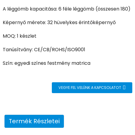
A léggömb kapacitása: 6 féle léggömb (összesen 180)
Képernyő mérete: 32 hüvelykes érintőképernyő
MOQ: 1 készlet
Tanúsítvány: CE/CB/ROHS/ISO9001
Szín: egyedi színes festmény matrica
VEGYE FEL VELÜNK A KAPCSOLATOT
Termék Részletei