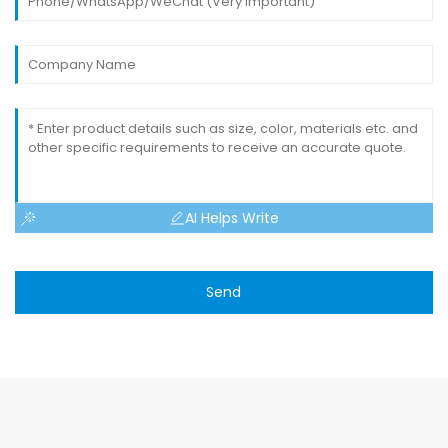
AI Helps Write
Send