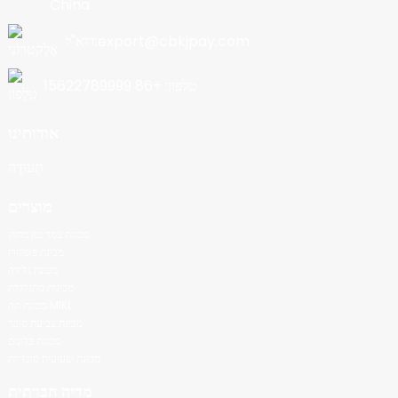
China
דוא"ל:export@cbkjpay.com
טלפון: +86 15622789999
אודותינו
תְעוּדָה
מוצרים
מכונת צמר גפן מתוק
מכונת פופקורן
מכונת גלידה
מכונית מתגלגלת
מכונת תה MIKL
מכונת צביעת סוכר
מכונת בלונים
מכונת שעועית סוכריות
מדיה חברתית