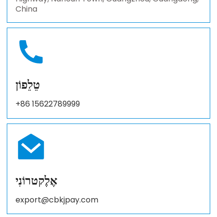
China
טֵלֵפוֹן
+86 15622789999
אֶלֶקטרוֹנִי
export@cbkjpay.com