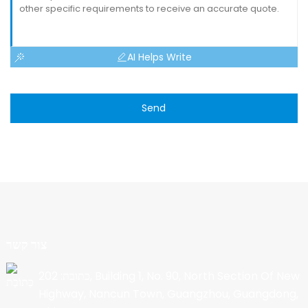
AI Helps Write
Send
צור קשר
כתובת: 202, Building 1, No. 90, North Section Of New
Highway, Nancun Town, Guangzhou, Guangdong,